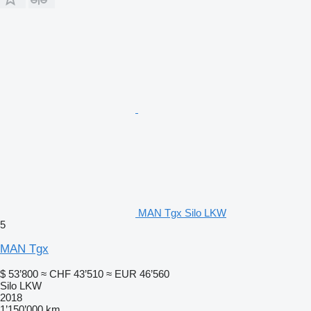
MAN Tgx Silo LKW
5
MAN Tgx
$ 53’800
≈ CHF 43’510
≈ EUR 46’560
Silo LKW
2018
1’150’000 km