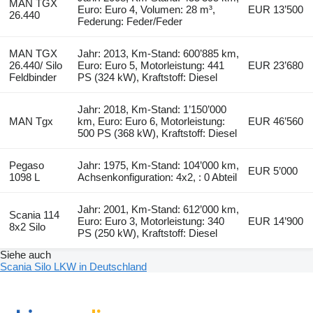
MAN TGX
Euro: Euro 4, Volumen: 28 m³,
EUR 13’500
26.440
Federung: Feder/Feder
MAN TGX
Jahr: 2013, Km-Stand: 600’885 km,
26.440/ Silo
Euro: Euro 5, Motorleistung: 441
EUR 23’680
Feldbinder
PS (324 kW), Kraftstoff: Diesel
Jahr: 2018, Km-Stand: 1’150’000
MAN Tgx
km, Euro: Euro 6, Motorleistung:
EUR 46’560
500 PS (368 kW), Kraftstoff: Diesel
Pegaso
Jahr: 1975, Km-Stand: 104’000 km,
EUR 5’000
1098 L
Achsenkonfiguration: 4x2, : 0 Abteil
Jahr: 2001, Km-Stand: 612’000 km,
Scania 114
Euro: Euro 3, Motorleistung: 340
EUR 14’900
8x2 Silo
PS (250 kW), Kraftstoff: Diesel
Siehe auch
Scania Silo LKW in Deutschland