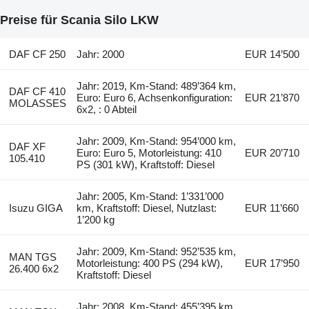
Preise für Scania Silo LKW
DAF CF 250
Jahr: 2000
EUR 14’500
Jahr: 2019, Km-Stand: 489’364 km,
DAF CF 410
Euro: Euro 6, Achsenkonfiguration:
EUR 21’870
MOLASSES
6x2, : 0 Abteil
Jahr: 2009, Km-Stand: 954’000 km,
DAF XF
Euro: Euro 5, Motorleistung: 410
EUR 20’710
105.410
PS (301 kW), Kraftstoff: Diesel
Jahr: 2005, Km-Stand: 1’331’000
Isuzu GIGA
km, Kraftstoff: Diesel, Nutzlast:
EUR 11’660
1’200 kg
Jahr: 2009, Km-Stand: 952’535 km,
MAN TGS
Motorleistung: 400 PS (294 kW),
EUR 17’950
26.400 6x2
Kraftstoff: Diesel
Jahr: 2008, Km-Stand: 455’395 km,