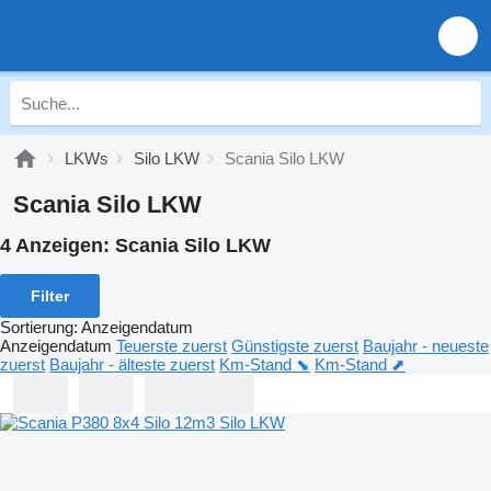
LKWs
Silo LKW
Scania Silo LKW
Scania Silo LKW
4 Anzeigen:
Scania Silo LKW
Filter
Sortierung
:
Anzeigendatum
Anzeigendatum
Teuerste zuerst
Günstigste zuerst
Baujahr - neueste
zuerst
Baujahr - älteste zuerst
Km-Stand ⬊
Km-Stand ⬈