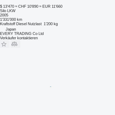
$ 13’470
≈ CHF 10’890
≈ EUR 11’660
Silo LKW
2005
1’331’000 km
Kraftstoff
Diesel
Nutzlast
1’200 kg
Japan
EVERY TRADING Co Ltd
Verkäufer kontaktieren