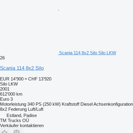
Scania 114 8x2 Silo Silo LKW
26
Scania 114 8x2 Silo
EUR 14’900
≈ CHF 13’920
Silo LKW
2001
612’000 km
Euro 3
Motorleistung
340 PS (250 kW)
Kraftstoff
Diesel
Achsenkonfiguration
8x2
Federung
Luft/Luft
Estland, Padise
TM Trucks OÜ
Verkäufer kontaktieren