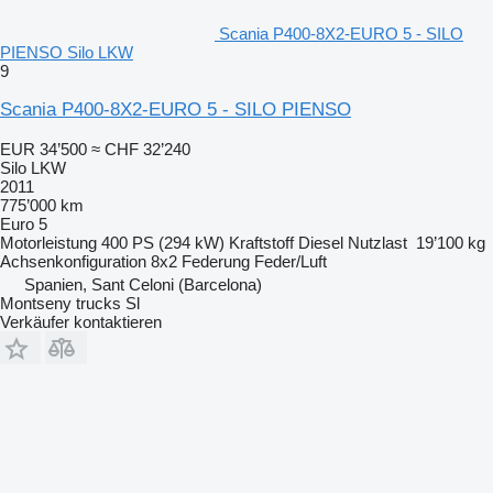
Scania P400-8X2-EURO 5 - SILO
PIENSO Silo LKW
9
Scania P400-8X2-EURO 5 - SILO PIENSO
EUR 34’500
≈ CHF 32’240
Silo LKW
2011
775’000 km
Euro 5
Motorleistung
400 PS (294 kW)
Kraftstoff
Diesel
Nutzlast
19’100 kg
Achsenkonfiguration
8x2
Federung
Feder/Luft
Spanien, Sant Celoni (Barcelona)
Montseny trucks Sl
Verkäufer kontaktieren