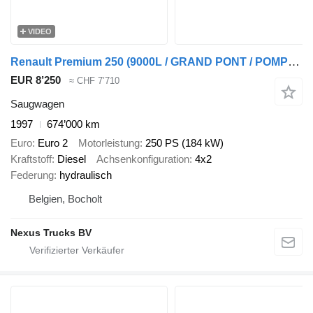
VIDEO
Renault Premium 250 (9000L / GRAND PONT / POMPE MANUELLE / BOITE MANUELL
EUR 8’250
≈ CHF 7’710
Saugwagen
1997
674’000 km
Euro
Euro 2
Motorleistung
250 PS (184 kW)
Kraftstoff
Diesel
Achsenkonfiguration
4x2
Federung
hydraulisch
Belgien, Bocholt
Nexus Trucks BV