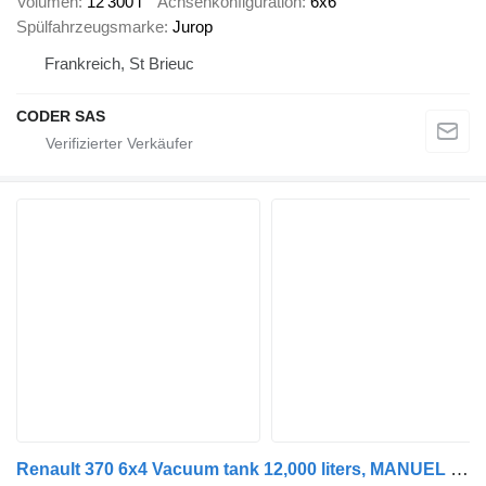
Volumen
12’300 l
Achsenkonfiguration
6x6
Spülfahrzeugsmarke
Jurop
Frankreich, St Brieuc
CODER SAS
Renault 370 6x4 Vacuum tank 12,000 liters, MANUEL GEARBOX, FULL STEELSPR