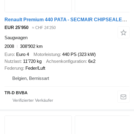
Renault Premium 440 PATA - SECMAIR CHIPSEALER 440 - RETARDER
EUR 25’950
≈ CHF 24’250
Saugwagen
2008
308’902 km
Euro
Euro 4
Motorleistung
440 PS (323 kW)
Nutzlast
11’720 kg
Achsenkonfiguration
6x2
Federung
Feder/Luft
Belgien, Bernissart
TR-D BVBA