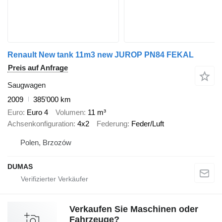
Renault New tank 11m3 new JUROP PN84 FEKAL
Preis auf Anfrage
Saugwagen
2009
385’000 km
Euro
Euro 4
Volumen
11 m³
Achsenkonfiguration
4x2
Federung
Feder/Luft
Polen, Brzozów
DUMAS
Verkaufen Sie Maschinen oder
Fahrzeuge?