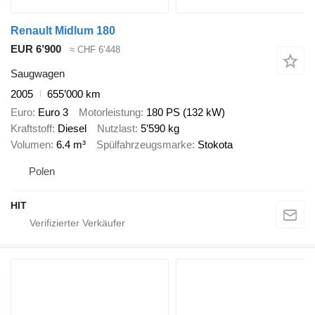
Renault Midlum 180
EUR 6’900
≈ CHF 6’448
Saugwagen
2005
655’000 km
Euro
Euro 3
Motorleistung
180 PS (132 kW)
Kraftstoff
Diesel
Nutzlast
5’590 kg
Volumen
6.4 m³
Spülfahrzeugsmarke
Stokota
Polen
HIT