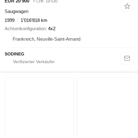
EUR 20’900
≈ CHF 19’530
Saugwagen
1999
1’016’818 km
Achsenkonfiguration
4x2
Frankreich, Neuville-Saint-Amand
SODINEG