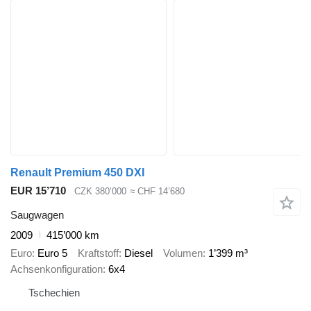
Renault Premium 450 DXI
EUR 15’710
CZK 380’000
≈ CHF 14’680
Saugwagen
2009
415’000 km
Euro
Euro 5
Kraftstoff
Diesel
Volumen
1’399 m³
Achsenkonfiguration
6x4
Tschechien