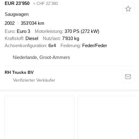
EUR 23’950
≈ CHF 22’380
Saugwagen
2002
353’034 km
Euro
Euro 3
Motorleistung
370 PS (272 kW)
Kraftstoff
Diesel
Nutzlast
7’810 kg
Achsenkonfiguration
6x4
Federung
Feder/Feder
Niederlande, Groot-Ammers
RH Trucks BV