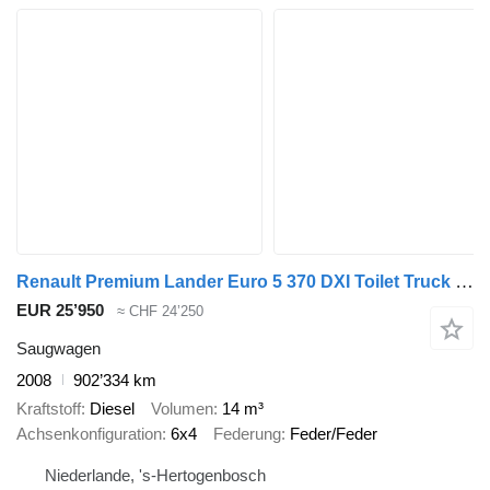
Renault Premium Lander Euro 5 370 DXI Toilet Truck 6x4 Manual Gearbox Fu
EUR 25’950
≈ CHF 24’250
Saugwagen
2008
902’334 km
Kraftstoff
Diesel
Volumen
14 m³
Achsenkonfiguration
6x4
Federung
Feder/Feder
Niederlande, 's-Hertogenbosch