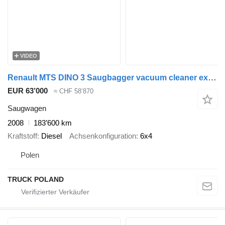
VIDEO
Renault MTS DINO 3 Saugbagger vacuum cleaner excavator sucking loose su
EUR 63’000
≈ CHF 58’870
Saugwagen
2008
183’600 km
Kraftstoff
Diesel
Achsenkonfiguration
6x4
Polen
TRUCK POLAND