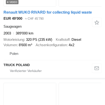
VIDEO
Renault WUKO RIVARD for collecting liquid waste
EUR 49’000
≈ CHF 45’790
Saugwagen
2003
389’000 km
Motorleistung
320 PS (235 kW)
Kraftstoff
Diesel
Volumen
8’600 m³
Achsenkonfiguration
4x2
Polen
TRUCK POLAND