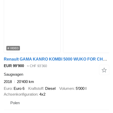
VIDEO
Renault GAMA KANRO KOMBI 5000 WUKO FOR CHANNEL CLEANING
EUR 99’900
≈ CHF 93’360
Saugwagen
2018
20’400 km
Euro
Euro 6
Kraftstoff
Diesel
Volumen
5’000 l
Achsenkonfiguration
4x2
Polen