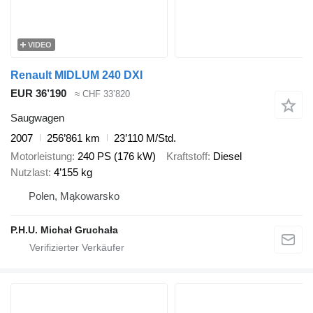
VIDEO
Renault MIDLUM 240 DXI
EUR 36’190
≈ CHF 33’820
Saugwagen
2007
256’861 km
23’110 M/Std.
Motorleistung
240 PS (176 kW)
Kraftstoff
Diesel
Nutzlast
4’155 kg
Polen, Mąkowarsko
P.H.U. Michał Gruchała