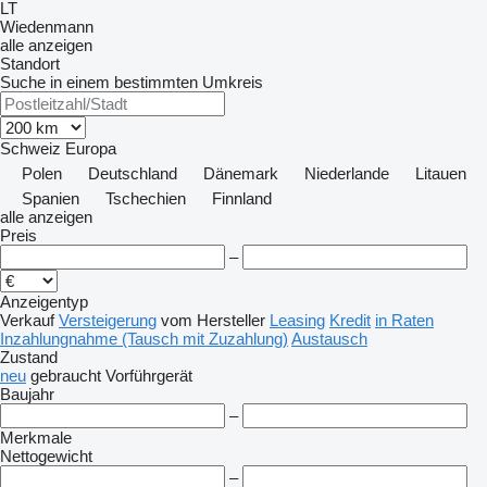
LT
Wiedenmann
alle anzeigen
Standort
Suche in einem bestimmten Umkreis
Schweiz
Europa
Polen
Deutschland
Dänemark
Niederlande
Litauen
Spanien
Tschechien
Finnland
alle anzeigen
Preis
–
Anzeigentyp
Verkauf
Versteigerung
vom Hersteller
Leasing
Kredit
in Raten
Inzahlungnahme (Tausch mit Zuzahlung)
Austausch
Zustand
neu
gebraucht
Vorführgerät
Baujahr
–
Merkmale
Nettogewicht
–