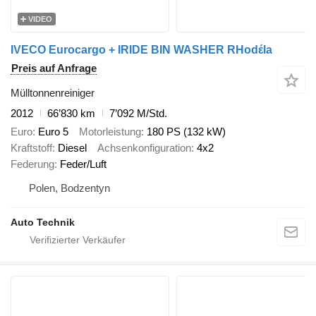
VIDEO
IVECO Eurocargo + IRIDE BIN WASHER RHodέla
Preis auf Anfrage
Mülltonnenreiniger
2012
66’830 km
7’092 M/Std.
Euro
Euro 5
Motorleistung
180 PS (132 kW)
Kraftstoff
Diesel
Achsenkonfiguration
4x2
Federung
Feder/Luft
Polen, Bodzentyn
Auto Technik