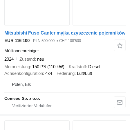
Mitsubishi Fuso Canter myjka czyszczenie pojemników
EUR 116’100
PLN 500’000
≈ CHF 108’500
Mülltonnenreiniger
2024
Zustand
neu
Motorleistung
150 PS (110 kW)
Kraftstoff
Diesel
Achsenkonfiguration
4x4
Federung
Luft/Luft
Polen, Ełk
Comeco Sp. z o.o.