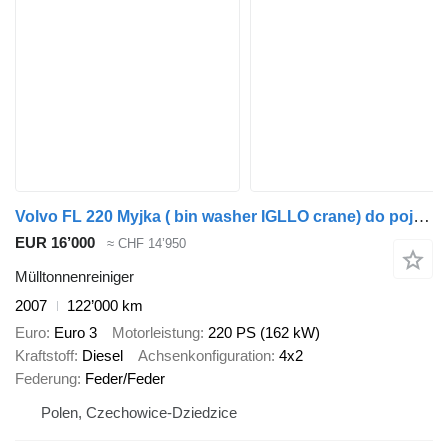
Volvo FL 220 Myjka ( bin washer IGLLO crane) do pojemników na śmieci
EUR 16’000
≈ CHF 14’950
Mülltonnenreiniger
2007
122’000 km
Euro
Euro 3
Motorleistung
220 PS (162 kW)
Kraftstoff
Diesel
Achsenkonfiguration
4x2
Federung
Feder/Feder
Polen, Czechowice-Dziedzice