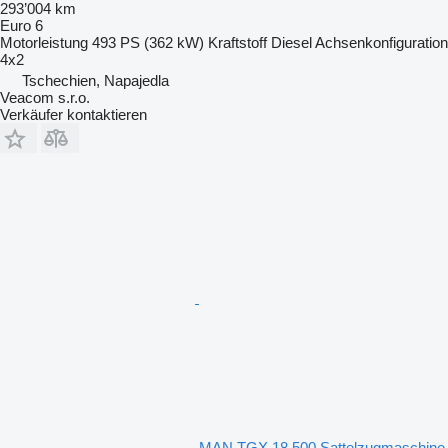
293’004 km
Euro 6
Motorleistung
493 PS (362 kW)
Kraftstoff
Diesel
Achsenkonfiguration
4x2
Tschechien, Napajedla
Veacom s.r.o.
Verkäufer kontaktieren
MAN TGX 18.500 Sattelzugmaschine