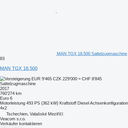
MAN TGX 18.500 Sattelzugmaschine
83
MAN TGX 18.500
EUR 9’465
CZK 229’000
≈ CHF 8’845
Sattelzugmaschine
2017
760’274 km
Euro 6
Motorleistung
493 PS (362 kW)
Kraftstoff
Diesel
Achsenkonfiguration
4x2
Tschechien, Valašské Meziříčí
Veacom s.r.o.
Verkäufer kontaktieren