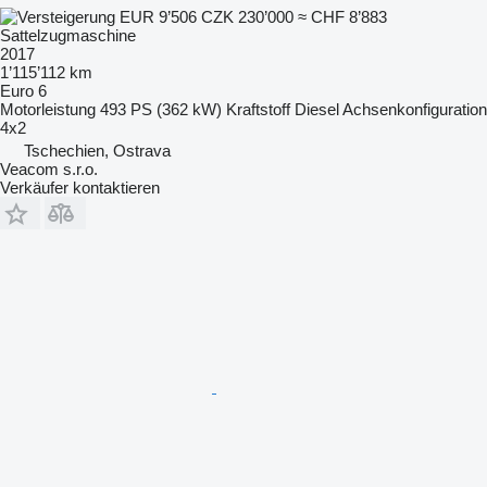
EUR 9’506
CZK 230’000
≈ CHF 8’883
Sattelzugmaschine
2017
1’115’112 km
Euro 6
Motorleistung
493 PS (362 kW)
Kraftstoff
Diesel
Achsenkonfiguration
4x2
Tschechien, Ostrava
Veacom s.r.o.
Verkäufer kontaktieren