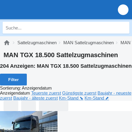
Sattelzugmaschinen
MAN Sattelzugmaschinen
MAN
MAN TGX 18.500 Sattelzugmaschinen
204 Anzeigen:
MAN TGX 18.500 Sattelzugmaschinen
Filter
Sortierung
:
Anzeigendatum
Anzeigendatum
Teuerste zuerst
Günstigste zuerst
Baujahr - neueste
zuerst
Baujahr - älteste zuerst
Km-Stand ⬊
Km-Stand ⬈