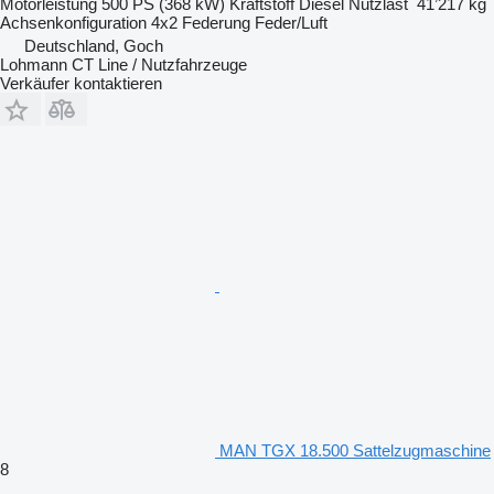
Motorleistung
500 PS (368 kW)
Kraftstoff
Diesel
Nutzlast
41’217 kg
Achsenkonfiguration
4x2
Federung
Feder/Luft
Deutschland, Goch
Lohmann CT Line / Nutzfahrzeuge
Verkäufer kontaktieren
MAN TGX 18.500 Sattelzugmaschine
8