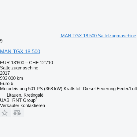
MAN TGX 18.500 Sattelzugmaschine
9
MAN TGX 18.500
EUR 13’600
≈ CHF 12’710
Sattelzugmaschine
2017
993’000 km
Euro 6
Motorleistung
501 PS (368 kW)
Kraftstoff
Diesel
Federung
Feder/Luft
Litauen, Kretingalė
UAB "RNT Group"
Verkäufer kontaktieren