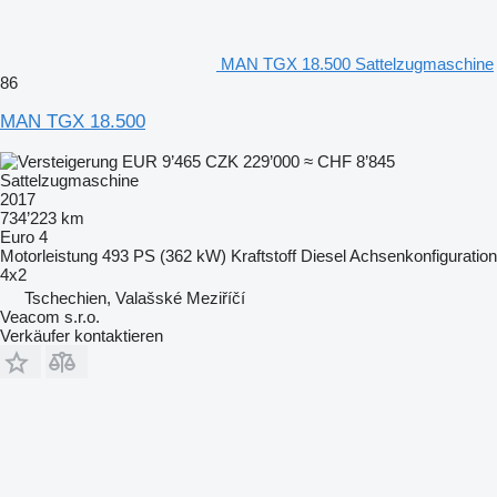
MAN TGX 18.500 Sattelzugmaschine
86
MAN TGX 18.500
EUR 9’465
CZK 229’000
≈ CHF 8’845
Sattelzugmaschine
2017
734’223 km
Euro 4
Motorleistung
493 PS (362 kW)
Kraftstoff
Diesel
Achsenkonfiguration
4x2
Tschechien, Valašské Meziříčí
Veacom s.r.o.
Verkäufer kontaktieren