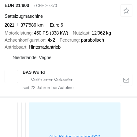
EUR 21’800
≈ CHF 20’370
Sattelzugmaschine
2021
377’986 km
Euro 6
Motorleistung
460 PS (338 kW)
Nutzlast
12’062 kg
Achsenkonfiguration
4x2
Federung
parabolisch
Antriebsart
Hinterradantrieb
Niederlande, Veghel
BAS World
seit
22
Jahren bei Autoline