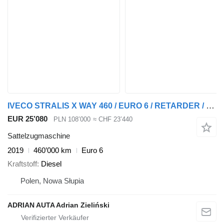
IVECO STRALIS X WAY 460 / EURO 6 / RETARDER / 460 TYS KM / HYDRAULIKA
EUR 25’080
PLN 108’000
≈ CHF 23’440
Sattelzugmaschine
2019
460’000 km
Euro 6
Kraftstoff
Diesel
Polen, Nowa Słupia
ADRIAN AUTA Adrian Zieliński