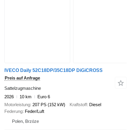
IVECO Daily 52C18DP/35C18DP DiGiCROSS
Preis auf Anfrage
Sattelzugmaschine
2026
10 km
Euro 6
Motorleistung
207 PS (152 kW)
Kraftstoff
Diesel
Federung
Feder/Luft
Polen, Brzóze