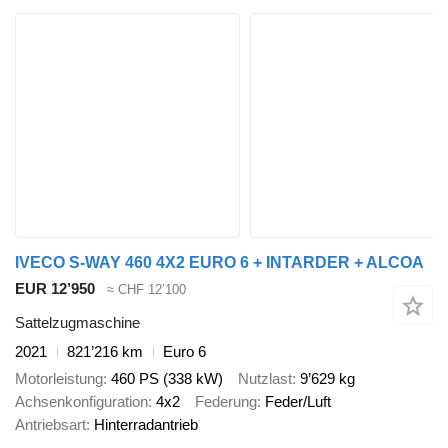
IVECO S-WAY 460 4X2 EURO 6 + INTARDER + ALCOA
EUR 12’950
≈ CHF 12’100
Sattelzugmaschine
2021
821’216 km
Euro 6
Motorleistung
460 PS (338 kW)
Nutzlast
9’629 kg
Achsenkonfiguration
4x2
Federung
Feder/Luft
Antriebsart
Hinterradantrieb