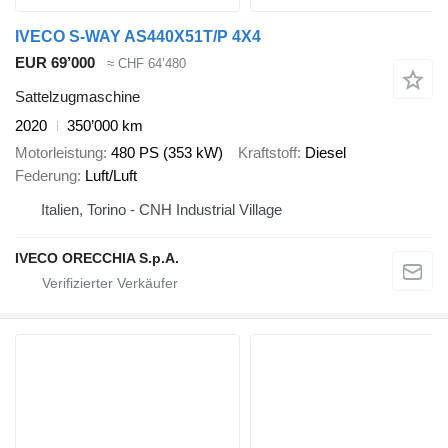
IVECO S-WAY AS440X51T/P 4X4
EUR 69’000
≈ CHF 64’480
Sattelzugmaschine
2020
350’000 km
Motorleistung
480 PS (353 kW)
Kraftstoff
Diesel
Federung
Luft/Luft
Italien, Torino - CNH Industrial Village
IVECO ORECCHIA S.p.A.