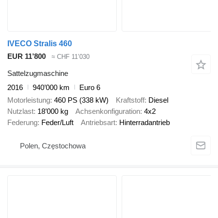
IVECO Stralis 460
EUR 11’800
≈ CHF 11’030
Sattelzugmaschine
2016
940’000 km
Euro 6
Motorleistung
460 PS (338 kW)
Kraftstoff
Diesel
Nutzlast
18’000 kg
Achsenkonfiguration
4x2
Federung
Feder/Luft
Antriebsart
Hinterradantrieb
Polen, Częstochowa