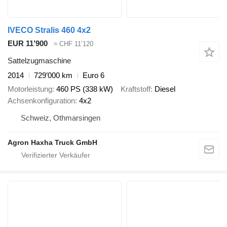
IVECO Stralis 460 4x2
EUR 11’900
≈ CHF 11’120
Sattelzugmaschine
2014
729’000 km
Euro 6
Motorleistung
460 PS (338 kW)
Kraftstoff
Diesel
Achsenkonfiguration
4x2
Schweiz, Othmarsingen
Agron Haxha Truck GmbH