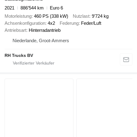
2021
886’544 km
Euro 6
Motorleistung
460 PS (338 kW)
Nutzlast
9’724 kg
Achsenkonfiguration
4x2
Federung
Feder/Luft
Antriebsart
Hinterradantrieb
Niederlande, Groot-Ammers
RH Trucks BV