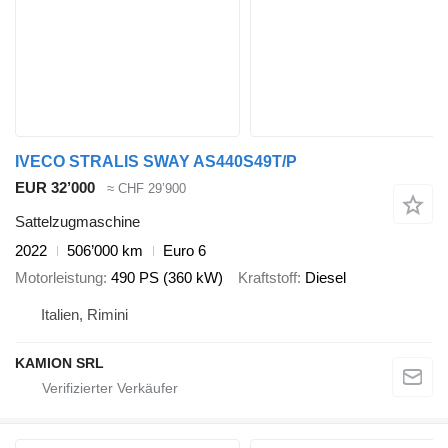
IVECO STRALIS SWAY AS440S49T/P
EUR 32’000
≈ CHF 29’900
Sattelzugmaschine
2022
506’000 km
Euro 6
Motorleistung
490 PS (360 kW)
Kraftstoff
Diesel
Italien, Rimini
KAMION SRL