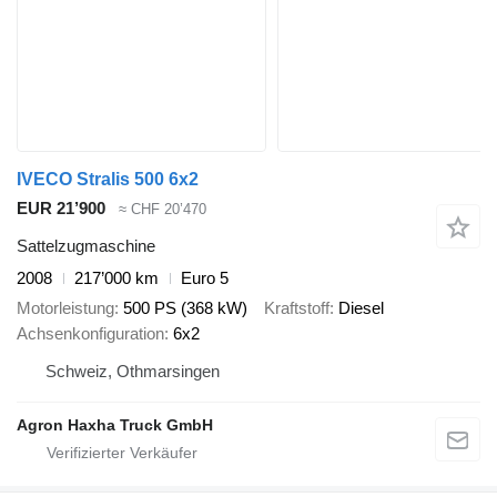
IVECO Stralis 500 6x2
EUR 21’900
≈ CHF 20’470
Sattelzugmaschine
2008
217’000 km
Euro 5
Motorleistung
500 PS (368 kW)
Kraftstoff
Diesel
Achsenkonfiguration
6x2
Schweiz, Othmarsingen
Agron Haxha Truck GmbH