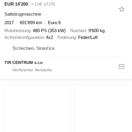
EUR 14’200
≈ CHF 13’270
Sattelzugmaschine
2017
691’899 km
Euro 6
Motorleistung
480 PS (353 kW)
Nutzlast
9’600 kg
Achsenkonfiguration
4x2
Federung
Feder/Luft
Tschechien, Strančice
TIR CENTRUM s.r.o