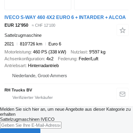
IVECO S-WAY 460 4X2 EURO 6 + INTARDER + ALCOA
EUR 12’950
≈ CHF 12’100
Sattelzugmaschine
2021
810’726 km
Euro 6
Motorleistung
460 PS (338 kW)
Nutzlast
9’597 kg
Achsenkonfiguration
4x2
Federung
Feder/Luft
Antriebsart
Hinterradantrieb
Niederlande, Groot-Ammers
RH Trucks BV
Melden Sie sich hier an, um neue Angebote aus dieser Kategorie zu
erhalten
Sattelzugmaschinen
IVECO