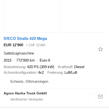
IVECO Stralis 420 Mega
EUR 12’900
≈ CHF 12’060
Sattelzugmaschine
2015
772’000 km
Euro 6
Motorleistung
420 PS (309 kW)
Kraftstoff
Diesel
Achsenkonfiguration
4x2
Federung
Luft/Luft
Schweiz, Othmarsingen
Agron Haxha Truck GmbH