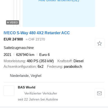
VIDEO
IVECO S-Way 480 4X2 Retarder ACC
EUR 24’900
≈ CHF 23’270
Sattelzugmaschine
2021
626’940 km
Euro 6
Motorleistung
480 PS (353 kW)
Kraftstoff
Diesel
Achsenkonfiguration
6x2
Federung
parabolisch
Niederlande, Veghel
BAS World
seit
22
Jahren bei Autoline