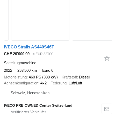
IVECO Stralis AS440S46T
CHF 29’900.09
≈ EUR 32’000
Sattelzugmaschine
2022
253’500 km
Euro 6
Motorleistung
460 PS (338 kW)
Kraftstoff
Diesel
Achsenkonfiguration
4x2
Federung
Luft/Luft
Schweiz, Hendschiken
IVECO PRE-OWNED Center Switzerland