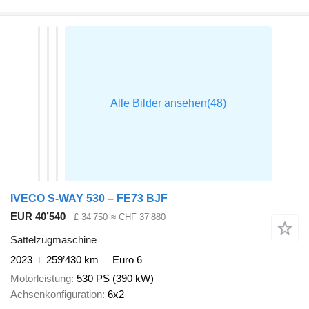
IVECO S-WAY 530 – FE73 BJF
EUR 40’540
£ 34’750
≈ CHF 37’880
Sattelzugmaschine
2023
259’430 km
Euro 6
Motorleistung
530 PS (390 kW)
Achsenkonfiguration
6x2