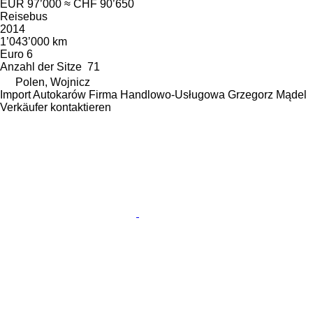
EUR 97’000
≈ CHF 90’650
Reisebus
2014
1’043’000 km
Euro 6
Anzahl der Sitze
71
Polen, Wojnicz
Import Autokarów Firma Handlowo-Usługowa Grzegorz Mądel
Verkäufer kontaktieren