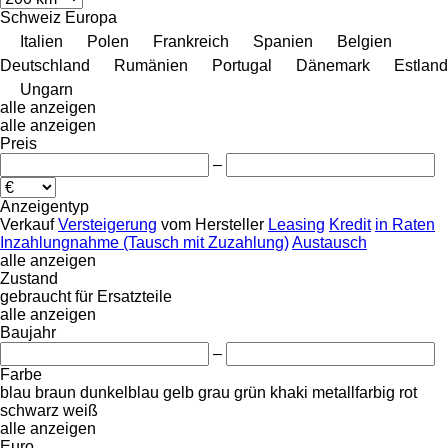
Schweiz
Europa
Italien
Polen
Frankreich
Spanien
Belgien
Deutschland
Rumänien
Portugal
Dänemark
Estland
Ungarn
alle anzeigen
alle anzeigen
Preis
–
Anzeigentyp
Verkauf
Versteigerung
vom Hersteller
Leasing
Kredit
in Raten
Inzahlungnahme (Tausch mit Zuzahlung)
Austausch
alle anzeigen
Zustand
gebraucht
für Ersatzteile
alle anzeigen
Baujahr
–
Farbe
blau
braun
dunkelblau
gelb
grau
grün
khaki
metallfarbig
rot
schwarz
weiß
alle anzeigen
Euro