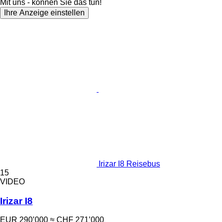
Mit uns - können Sie das tun!
Ihre Anzeige einstellen
Irizar I8 Reisebus
15
VIDEO
Irizar I8
EUR 290’000
≈ CHF 271’000