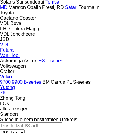
Solaris
Sunsundegui
Temsa
MD
Maraton
Opalin
Prestij
RD
Safari
Tourmalin
Toyota
Caetano
Coaster
VDL Bova
FHD
Futura
Magiq
VDL Jonckheere
JSD
VDL
Futura
Van Hool
Astromega
Astron
EX
T-series
Volkswagen
Crafter
Volvo
9700
9900
B-series
BM
Carrus
PL
S-series
Yutong
ZK
Zhong Tong
LCK
alle anzeigen
Standort
Suche in einem bestimmten Umkreis