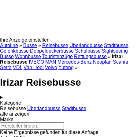
Ihre Anzeige einstellen
Autoline
»
Busse
»
Reisebusse
Überlandbusse
Stadtbusse
Gelenkbusse
Doppeldeckerbusse
Schulbusse
Sightseeing
Busse
Wohnbusse
Touristenzüge
Rettungsbusse
»
Irizar
Reisebusse
IVECO
MAN
Mercedes-Benz
Neoplan
Scania
Setra
VDL
Van Hool
Volvo
Yutong
»
Irizar Reisebusse
Kategorie
Reisebusse
Überlandbusse
Stadtbusse
alle anzeigen
Marke
Keine Ergebnisse gefunden für diese Anfrage