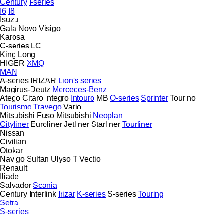
Century
I-series
I6
I8
Isuzu
Gala
Novo
Visigo
Karosa
C-series
LC
King Long
HIGER
XMQ
MAN
A-series
IRIZAR
Lion's series
Magirus-Deutz
Mercedes-Benz
Atego
Citaro
Integro
Intouro
MB
O-series
Sprinter
Tourino
Tourismo
Travego
Vario
Mitsubishi Fuso
Mitsubishi
Neoplan
Cityliner
Euroliner
Jetliner
Starliner
Tourliner
Nissan
Civilian
Otokar
Navigo
Sultan
Ulyso T
Vectio
Renault
Iliade
Salvador
Scania
Century
Interlink
Irizar
K-series
S-series
Touring
Setra
S-series