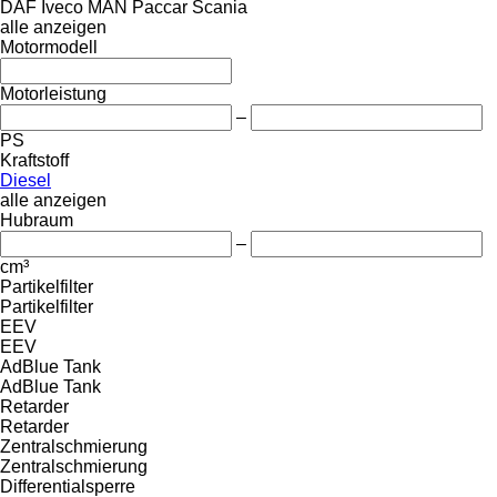
DAF
Iveco
MAN
Paccar
Scania
alle anzeigen
Motormodell
Motorleistung
–
PS
Kraftstoff
Diesel
alle anzeigen
Hubraum
–
cm³
Partikelfilter
Partikelfilter
EEV
EEV
AdBlue Tank
AdBlue Tank
Retarder
Retarder
Zentralschmierung
Zentralschmierung
Differentialsperre