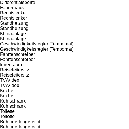
Differentialsperre
Fahrerhaus
Rechtslenker
Rechtslenker
Standheizung
Standheizung
Klimaanlage
Klimaanlage
Geschwindigkeitsregler (Tempomat)
Geschwindigkeitsregler (Tempomat)
Fahrtenschreiber
Fahrtenschreiber
Innenraum
Reiseleitersitz
Reiseleitersitz
TV/Video
TV/Video
Küche
Küche
Kühlschrank
Kühlschrank
Toilette
Toilette
Behindertengerecht
Behindertengerecht