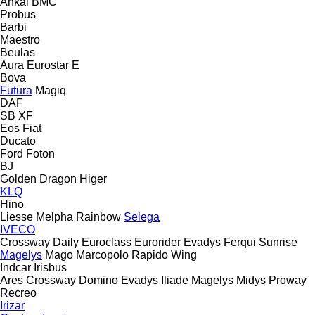
Ankai
BMC
Probus
Barbi
Maestro
Beulas
Aura
Eurostar E
Bova
Futura
Magiq
DAF
SB
XF
Eos
Fiat
Ducato
Ford
Foton
BJ
Golden Dragon
Higer
KLQ
Hino
Liesse
Melpha
Rainbow
Selega
IVECO
Crossway
Daily
Euroclass
Eurorider
Evadys
Ferqui Sunrise
Magelys
Mago
Marcopolo
Rapido
Wing
Indcar
Irisbus
Ares
Crossway
Domino
Evadys
Iliade
Magelys
Midys
Proway
Recreo
Irizar