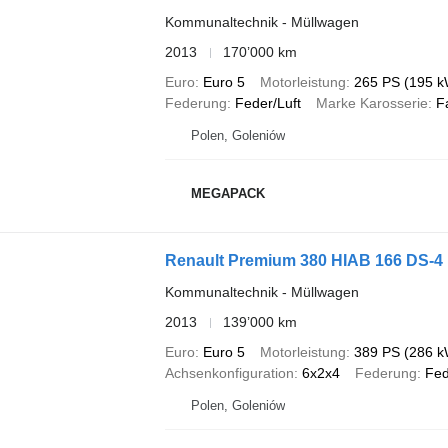
Kommunaltechnik - Müllwagen
2013
170’000 km
Euro
Euro 5
Motorleistung
265 PS (195 k
Federung
Feder/Luft
Marke Karosserie
F
Polen, Goleniów
MEGAPACK
Renault Premium 380 HIAB 166 DS-4
Kommunaltechnik - Müllwagen
2013
139’000 km
Euro
Euro 5
Motorleistung
389 PS (286 k
Achsenkonfiguration
6x2x4
Federung
Fed
Polen, Goleniów