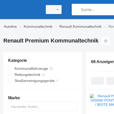
Autoline
Kommunaltechnik
Renault Kommunaltechnik
Ren
Renault Premium Kommunaltechnik
Kategorie
66 Anzeige
Kommunalfahrzeuge
Rettungstechnik
Müllwagen
Straßenreinigungsgeräte
Abrollkipper
Feuerwehrautos
Saugwagen
Kehrmaschinen
Kanalspülfahrzeuge
Marke
Kanalreiniger