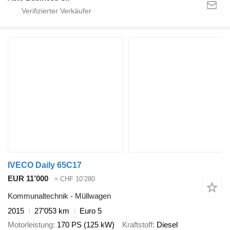
IVECO Daily 65C17
EUR 11’000
≈ CHF 10’280
Kommunaltechnik - Müllwagen
2015
27’053 km
Euro 5
Motorleistung
170 PS (125 kW)
Kraftstoff
Diesel