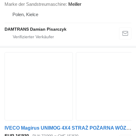
Marke der Sandstreumaschine
Meiller
Polen, Kielce
DAMTRANS Damian Pisarczyk
IVECO Magirus UNIMOG 4X4 STRAŻ POŻARNA WÓZ STRAŻACKI POŻARNICZY 4X4 IN
EUR 16’930