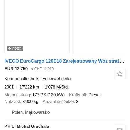
VIDEO
IVECO EuroCargo 120E18 Zarejestrowany Wóz strażacki Drabina obrotowa w
EUR 12’750
≈ CHF 11’910
Kommunaltechnik - Feuerwehrleiter
2001
17’222 km
1’078 M/Std.
Motorleistung
177 PS (130 kW)
Kraftstoff
Diesel
Nutzlast
3’000 kg
Anzahl der Sitze
3
Polen, Mąkowarsko
P.H.U. Michał Gruchała