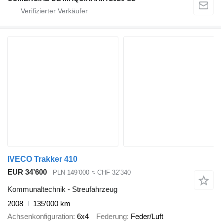
IVECO Trakker 410
EUR 34’600
PLN 149’000
≈ CHF 32’340
Kommunaltechnik - Streufahrzeug
2008
135’000 km
Achsenkonfiguration
6x4
Federung
Feder/Luft