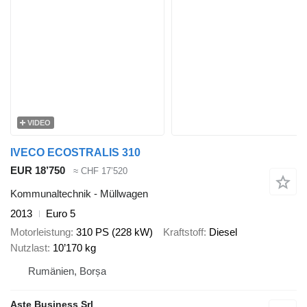
VIDEO
IVECO ECOSTRALIS 310
EUR 18’750
≈ CHF 17’520
Kommunaltechnik - Müllwagen
2013
Euro 5
Motorleistung
310 PS (228 kW)
Kraftstoff
Diesel
Nutzlast
10’170 kg
Rumänien, Borșa
Aste Business Srl