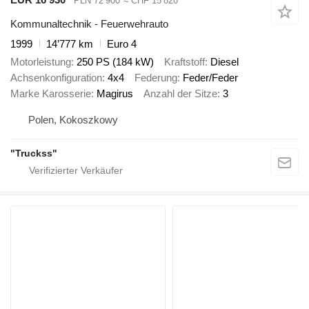
PLN 72’900
≈ CHF 15’820
Kommunaltechnik - Feuerwehrauto
1999
14’777 km
Euro 4
Motorleistung
250 PS (184 kW)
Kraftstoff
Diesel
Achsenkonfiguration
4x4
Federung
Feder/Feder
Marke Karosserie
Magirus
Anzahl der Sitze
3
Polen, Kokoszkowy
"Truckss"