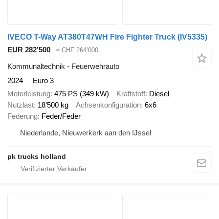
IVECO T-Way AT380T47WH Fire Fighter Truck
(IV5335)
EUR 282’500
≈ CHF 264’000
Kommunaltechnik - Feuerwehrauto
2024
Euro 3
Motorleistung
475 PS (349 kW)
Kraftstoff
Diesel
Nutzlast
18’500 kg
Achsenkonfiguration
6x6
Federung
Feder/Feder
Niederlande, Nieuwerkerk aan den IJssel
pk trucks holland