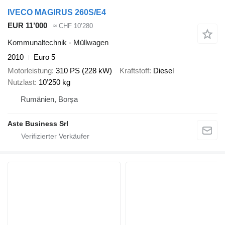
IVECO MAGIRUS 260S/E4
EUR 11’000
≈ CHF 10’280
Kommunaltechnik - Müllwagen
2010
Euro 5
Motorleistung
310 PS (228 kW)
Kraftstoff
Diesel
Nutzlast
10’250 kg
Rumänien, Borșa
Aste Business Srl