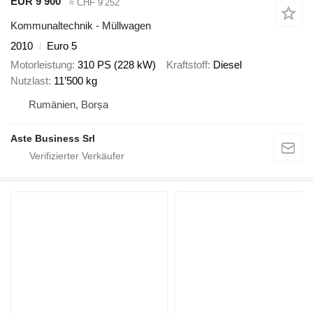
EUR 9’900
≈ CHF 9’252
Kommunaltechnik - Müllwagen
2010
Euro 5
Motorleistung
310 PS (228 kW)
Kraftstoff
Diesel
Nutzlast
11’500 kg
Rumänien, Borșa
Aste Business Srl