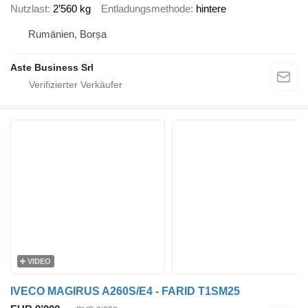
Nutzlast
2’560 kg
Entladungsmethode
hintere
Rumänien, Borșa
Aste Business Srl
VIDEO
IVECO MAGIRUS A260S/E4 - FARID T1SM25