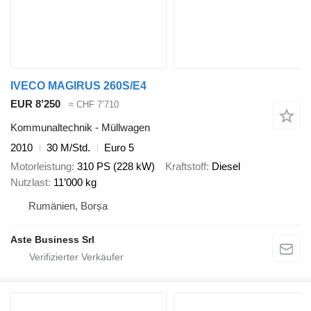
IVECO MAGIRUS 260S/E4
EUR 8’250
≈ CHF 7’710
Kommunaltechnik - Müllwagen
2010
30 M/Std.
Euro 5
Motorleistung
310 PS (228 kW)
Kraftstoff
Diesel
Nutzlast
11’000 kg
Rumänien, Borșa
Aste Business Srl