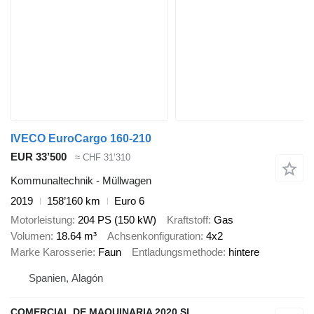
IVECO EuroCargo 160-210
EUR 33’500
≈ CHF 31’310
Kommunaltechnik - Müllwagen
2019
158’160 km
Euro 6
Motorleistung
204 PS (150 kW)
Kraftstoff
Gas
Volumen
18.64 m³
Achsenkonfiguration
4x2
Marke Karosserie
Faun
Entladungsmethode
hintere
Spanien, Alagón
COMERCIAL DE MAQUINARIA 2020 SL