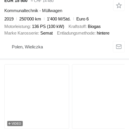
EUR 15’500
≈ CHF 14’480
Kommunaltechnik - Müllwagen
2019
250’000 km
1’400 M/Std.
Euro 6
Motorleistung
136 PS (100 kW)
Kraftstoff
Biogas
Marke Karosserie
Semat
Entladungsmethode
hintere
Polen, Wieliczka
VIDEO