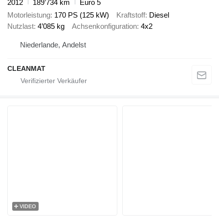
2012
189’734 km
Euro 5
Motorleistung
170 PS (125 kW)
Kraftstoff
Diesel
Nutzlast
4’085 kg
Achsenkonfiguration
4x2
Niederlande, Andelst
CLEANMAT
VIDEO