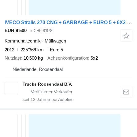
IVECO Stralis 270 CNG + GARBAGE + EURO 5 + 6X2 + RETARDER
EUR 9’500
≈ CHF 8’878
Kommunaltechnik - Müllwagen
2012
225’369 km
Euro 5
Nutzlast
10’600 kg
Achsenkonfiguration
6x2
Niederlande, Roosendaal
Trucks Roosendaal B.V.
seit
12
Jahren bei Autoline