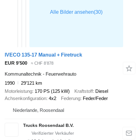
IVECO 135-17 Manual + Firetruck
EUR 9’500
≈ CHF 8’878
Kommunaltechnik - Feuerwehrauto
1990
29’121 km
Motorleistung
170 PS (125 kW)
Kraftstoff
Diesel
Achsenkonfiguration
4x2
Federung
Feder/Feder
Niederlande, Roosendaal
Trucks Roosendaal B.V.