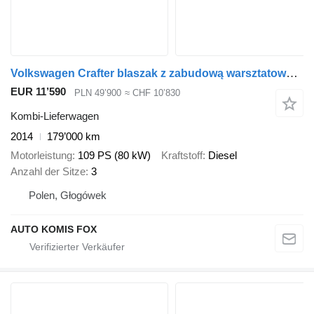
Volkswagen Crafter blaszak z zabudową warsztatową idealny
EUR 11’590
PLN 49’900
≈ CHF 10’830
Kombi-Lieferwagen
2014
179’000 km
Motorleistung
109 PS (80 kW)
Kraftstoff
Diesel
Anzahl der Sitze
3
Polen, Głogówek
AUTO KOMIS FOX