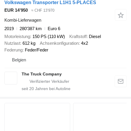
Volkswagen Transporter L1H1 5-PLACES
EUR 14’950
≈ CHF 13’970
Kombi-Lieferwagen
2019
280’387 km
Euro 6
Motorleistung
150 PS (110 kW)
Kraftstoff
Diesel
Nutzlast
612 kg
Achsenkonfiguration
4x2
Federung
Feder/Feder
Belgien
The Truck Company
seit
20
Jahren bei Autoline