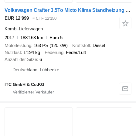
Volkswagen Crafter 3,5To Mixto Klima Standheizung AHK
EUR 12’999
≈ CHF 12’150
Kombi-Lieferwagen
2017
188’163 km
Euro 5
Motorleistung
163 PS (120 kW)
Kraftstoff
Diesel
Nutzlast
1’194 kg
Federung
Feder/Luft
Anzahl der Sitze
6
Deutschland, Lübbecke
ITC GmbH & Co.KG