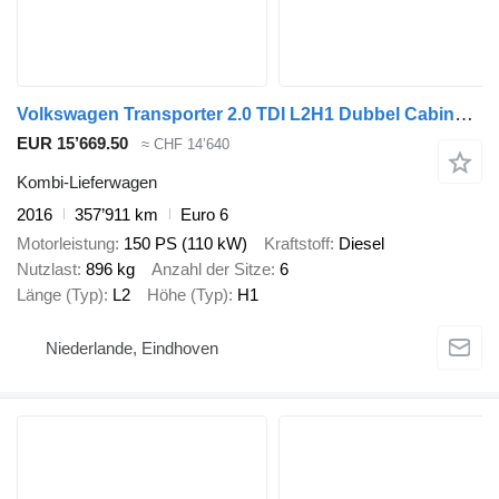
Volkswagen Transporter 2.0 TDI L2H1 Dubbel Cabine Highline | € 12.950,- NET
EUR 15’669.50
≈ CHF 14’640
Kombi-Lieferwagen
2016
357’911 km
Euro 6
Motorleistung
150 PS (110 kW)
Kraftstoff
Diesel
Nutzlast
896 kg
Anzahl der Sitze
6
Länge (Typ)
L2
Höhe (Typ)
H1
Niederlande, Eindhoven