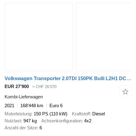
Volkswagen Transporter 2.0TDI 150PK Bulli L2H1 DC Automaat 2x Schuifdeur AC
EUR 27’900
≈ CHF 26’070
Kombi-Lieferwagen
2021
168’448 km
Euro 6
Motorleistung
150 PS (110 kW)
Kraftstoff
Diesel
Nutzlast
947 kg
Achsenkonfiguration
4x2
Anzahl der Sitze
6