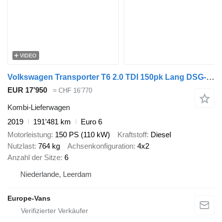
VIDEO
Volkswagen Transporter T6 2.0 TDI 150pk Lang DSG-Automaat D.C. Comfortline
EUR 17’950
≈ CHF 16’770
Kombi-Lieferwagen
2019
191’481 km
Euro 6
Motorleistung
150 PS (110 kW)
Kraftstoff
Diesel
Nutzlast
764 kg
Achsenkonfiguration
4x2
Anzahl der Sitze
6
Niederlande, Leerdam
Europe-Vans