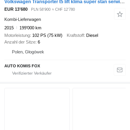
Volkswagen Transporter t5 lift klima super stan serwisowany
EUR 13’680
PLN 58’900
≈ CHF 12’780
Kombi-Lieferwagen
2015
199’000 km
Motorleistung
102 PS (75 kW)
Kraftstoff
Diesel
Anzahl der Sitze
6
Polen, Głogówek
AUTO KOMIS FOX