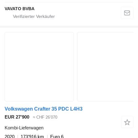
VAVATO BVBA
Volkswagen Crafter 35 PDC L4H3
EUR 27’900
≈ CHF 26’070
Kombi-Lieferwagen
2020
173’916 km
Euro 6