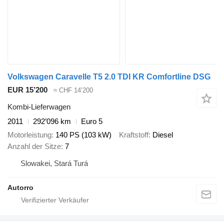
Volkswagen Caravelle T5 2.0 TDI KR Comfortline DSG
EUR 15’200
≈ CHF 14’200
Kombi-Lieferwagen
2011
292’096 km
Euro 5
Motorleistung
140 PS (103 kW)
Kraftstoff
Diesel
Anzahl der Sitze
7
Slowakei, Stará Turá
Autorro