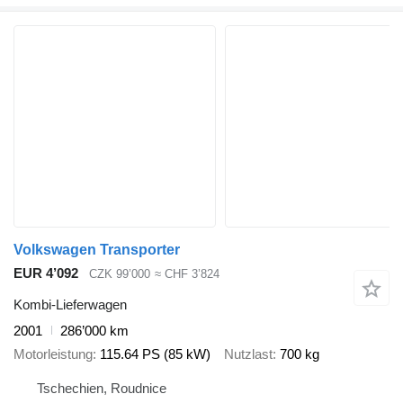
Volkswagen Transporter
EUR 4’092
CZK 99’000
≈ CHF 3’824
Kombi-Lieferwagen
2001
286’000 km
Motorleistung
115.64 PS (85 kW)
Nutzlast
700 kg
Tschechien, Roudnice