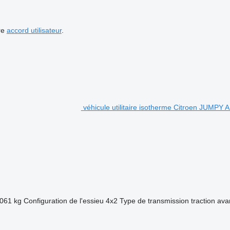
re
accord utilisateur
.
véhicule utilitaire isotherme Citroen JUM
 061 kg
Configuration de l'essieu
4x2
Type de transmission
traction ava