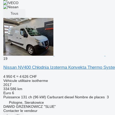
Tous
19
Nissan NV400 Chłodnia Izoterma Konvekta Thermo Syst
4 950 €
≈ 4 626 CHF
Véhicule utilitaire isotherme
2017
334 586 km
Euro 6
Puissance
131 ch (96 kW)
Carburant
diesel
Nombre de places
3
Pologne, Sierakowice
DAWID GRZENKOWICZ "SLUE"
Contacter le vendeur