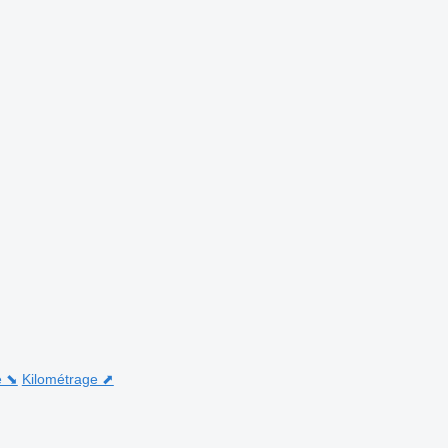
e ⬊
Kilométrage ⬈