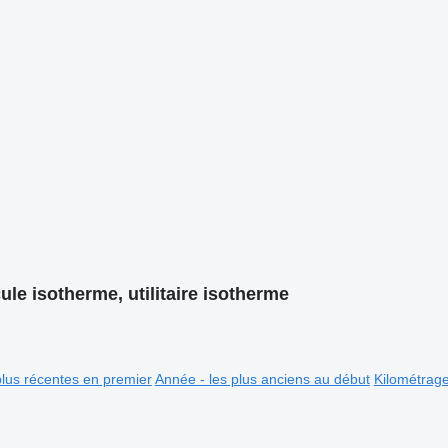
ule isotherme, utilitaire isotherme
plus récentes en premier
Année - les plus anciens au début
Kilométrag