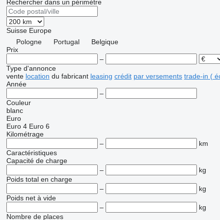
Rechercher dans un périmètre
Suisse
Europe
Pologne
Portugal
Belgique
Prix
–
Type d'annonce
vente
location
du fabricant
leasing
crédit
par versements
trade-in ( 
Année
–
Couleur
blanc
Euro
Euro 4
Euro 6
Kilométrage
–
km
Caractéristiques
Capacité de charge
–
kg
Poids total en charge
–
kg
Poids net à vide
–
kg
Nombre de places