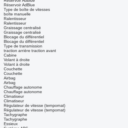
Réservoir AdBlue
Réservoir AdBlue
Type de boîte de vitesses
boîte manuelle
Ralentisseur
Ralentisseur
Graissage centralisé
Graissage centralisé
Blocage du différentiel
Blocage du différentiel
Type de transmission
traction arrière
traction avant
Cabine
Volant à droite
Volant à droite
Couchette
Couchette
Airbag
Airbag
Chauffage autonome
Chauffage autonome
Climatiseur
Climatiseur
Régulateur de vitesse (tempomat)
Régulateur de vitesse (tempomat)
Tachygraphe
Tachygraphe
Essieux