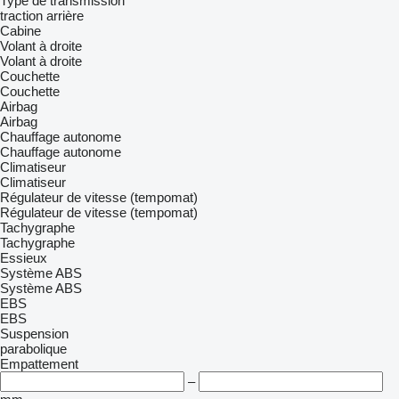
Type de transmission
traction arrière
Cabine
Volant à droite
Volant à droite
Couchette
Couchette
Airbag
Airbag
Chauffage autonome
Chauffage autonome
Climatiseur
Climatiseur
Régulateur de vitesse (tempomat)
Régulateur de vitesse (tempomat)
Tachygraphe
Tachygraphe
Essieux
Système ABS
Système ABS
EBS
EBS
Suspension
parabolique
Empattement
–