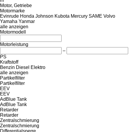
m
Motor, Getriebe
Motormarke
Evinrude
Honda
Johnson
Kubota
Mercury
SAME
Volvo
Yamaha
Yanmar
alle anzeigen
Motormodell
Motorleistung
–
PS
Kraftstoff
Benzin
Diesel
Elektro
alle anzeigen
Partikelfilter
Partikelfilter
EEV
EEV
AdBlue Tank
AdBlue Tank
Retarder
Retarder
Zentralschmierung
Zentralschmierung
Differentialsperre