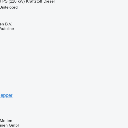
9 PS (110 kW)
Kraftstoff
Diesel
Dinteloord
en B.V.
Autoline
lepper
 Metten
hinen GmbH