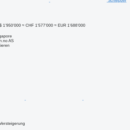
Schlepper
$ 1’950’000
≈ CHF 1’577’000
≈ EUR 1’688’000
ngapore
n.no AS
tieren
Versteigerung