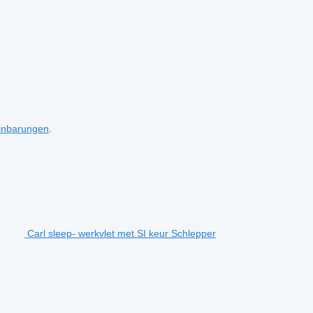
inbarungen
.
Carl sleep- werkvlet met SI keur Schlepper