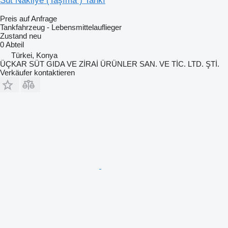
Süt Nakliye (Taşıma ) Tankı
Preis auf Anfrage
Tankfahrzeug - Lebensmittelauflieger
Zustand
neu
0 Abteil
Türkei, Konya
ÜÇKAR SÜT GIDA VE ZİRAİ ÜRÜNLER SAN. VE TİC. LTD. ŞTİ.
Verkäufer kontaktieren