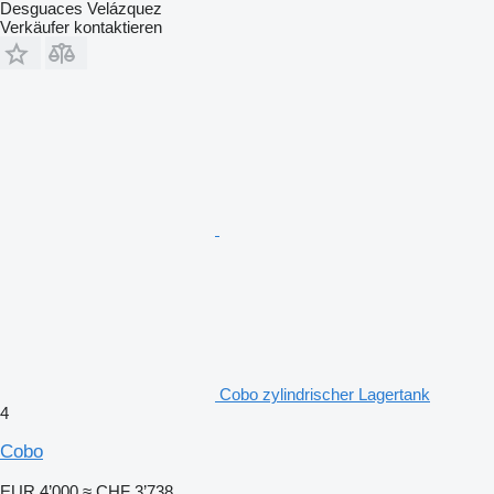
Desguaces Velázquez
Verkäufer kontaktieren
Cobo zylindrischer Lagertank
4
Cobo
EUR 4’000
≈ CHF 3’738