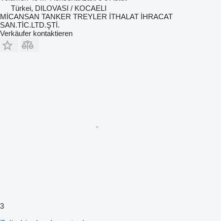
Türkei, DILOVASI / KOCAELI
MİCANSAN TANKER TREYLER İTHALAT İHRACAT
SAN.TİC.LTD.ŞTİ.
Verkäufer kontaktieren
3