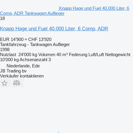
Knapp Hage und Fuel 40.000 Liter, 6
Comp, ADR Tankwagen Auflieger
18
Knapp Hage und Fuel 40.000 Liter, 6 Comp, ADR
EUR 14’900
≈ CHF 13’920
Tankfahrzeug - Tankwagen Auflieger
1998
Nutzlast
24’000 kg
Volumen
40 m³
Federung
Luft/Luft
Nettogewicht
10’000 kg
Achsenanzahl
3
Niederlande, Ede
JB Trading bv
Verkäufer kontaktieren