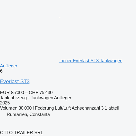
neuer Everlast ST3 Tankwagen
Auflieger
6
Everlast ST3
EUR 85’000
≈ CHF 79’430
Tankfahrzeug - Tankwagen Auflieger
2025
Volumen
30’000 l
Federung
Luft/Luft
Achsenanzahl
3
1 abteil
Rumänien, Constanța
OTTO TRAILER SRL