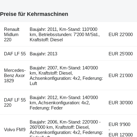
Preise für Kehrmaschinen
Renault
Baujahr: 2011, Km-Stand: 110’000
Midlum
km, Betriebsstunden: 7’200 M/Std.,
EUR 22’000
220
Kraftstoff: Diesel
DAF LF 55
Baujahr: 2013
EUR 25’000
Baujahr: 2007, Km-Stand: 140’000
Mercedes-
km, Kraftstoff: Diesel,
Benz Axor
EUR 21’000
Achsenkonfiguration: 4x2, Federung:
1829
Luft
Baujahr: 2012, Km-Stand: 140’000
DAF LF 55
km, Achsenkonfiguration: 4x2,
EUR 30’000
220
Federung: Feder
Baujahr: 2006, Km-Stand: 220’000 -
EUR 9’900
260’000 km, Kraftstoff: Diesel,
Volvo FM9
-
Achsenkonfiguration: 4x2, Federung:
EUR 12’000