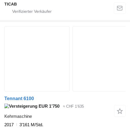
TICAB
Tennant 6100
EUR 1’750
≈ CHF 1’635
Kehrmaschine
2017
3’161 M/Std.