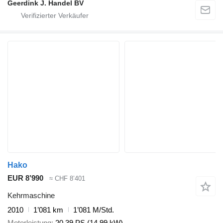
Geerdink J. Handel BV
Hako
EUR 8’990
≈ CHF 8’401
Kehrmaschine
2010
1’081 km
1’081 M/Std.
Motorleistung
20.39 PS (14.99 kW)