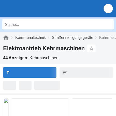
Kommunaltechnik
Straßenreinigungsgeräte
Kehrmasc
Elektroantrieb Kehrmaschinen
44 Anzeigen:
Kehrmaschinen