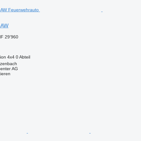
6 AW
F 29’960
ion
4x4
0 Abteil
tzenbach
center AG
tieren