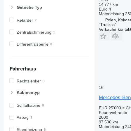
14’777 km
Getriebe Typ
Euro 4
Motorleistung
25
Polen, Kokos
Retarder
"Truckss"
Verkäufer kontak
Zentralschmierung
Differentialsperre
Fahrerhaus
Rechtslenker
16
Kabinentyp
Mercedes-Be
Schlafkabine
EUR 25’000
≈ CH
Feuerwehrauto
2000
Airbag
97’500 km
Motorleistung
24
Standheizung