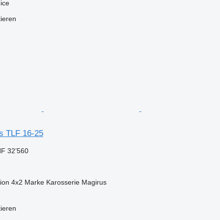
ice
tieren
s TLF 16-25
F 32’560
ion
4x2
Marke Karosserie
Magirus
tieren