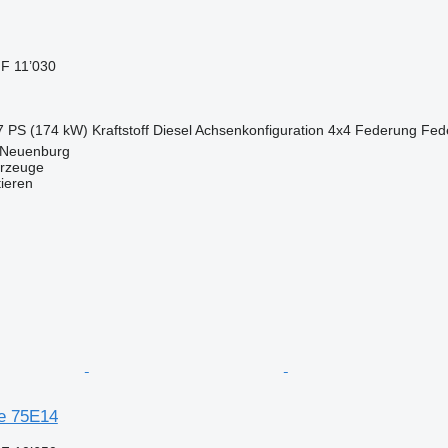
F 11’030
7 PS (174 kW)
Kraftstoff
Diesel
Achsenkonfiguration
4x4
Federung
Fed
 Neuenburg
rzeuge
tieren
e 75E14