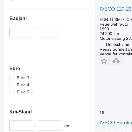
IVECO 120-23
Baujahr
EUR 11’850
≈ CH
Feuerwehrauto
1990
–
24’200 km
Motorleistung
23
Deutschland,
Reuss Sonderfah
Verkäufer kontak
Euro
Euro 3
Euro 4
Euro 5
Km-Stand
18
IVECO Eurofir
–
km