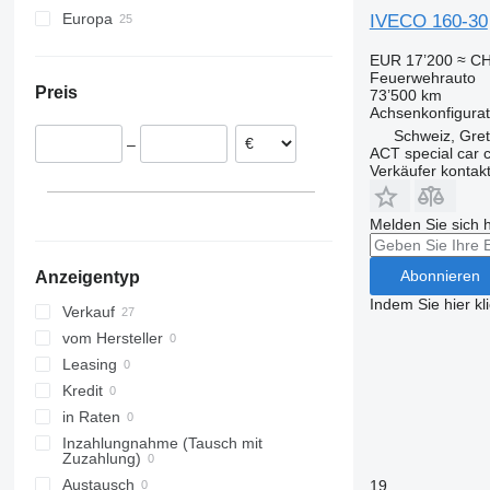
Europa
IVECO 160-30
Deutschland
EUR 17’200
≈ CH
Polen
Feuerwehrauto
Preis
73’500 km
Tschechien
Achsenkonfigurat
Kroatien
Schweiz, Gre
–
Rumänien
ACT special car 
Verkäufer kontak
Niederlande
Italien
Melden Sie sich 
Spanien
alle anzeigen
Abonnieren
Anzeigentyp
Indem Sie hier kl
Verkauf
vom Hersteller
Leasing
Kredit
in Raten
Inzahlungnahme (Tausch mit
Zuzahlung)
Austausch
19