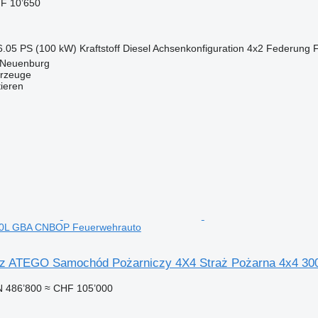
F 10’650
6.05 PS (100 kW)
Kraftstoff
Diesel
Achsenkonfiguration
4x2
Federung
 Neuenburg
rzeuge
tieren
00L GBA CNBOP Feuerwehrauto
z ATEGO Samochód Pożarniczy 4X4 Straż Pożarna 4x4 3
 486’800
≈ CHF 105’000