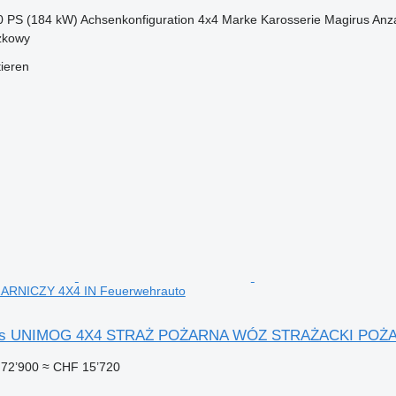
0 PS (184 kW)
Achsenkonfiguration
4x4
Marke Karosserie
Magirus
Anza
zkowy
tieren
RNICZY 4X4 IN Feuerwehrauto
us UNIMOG 4X4 STRAŻ POŻARNA WÓZ STRAŻACKI POŻA
72’900
≈ CHF 15’720