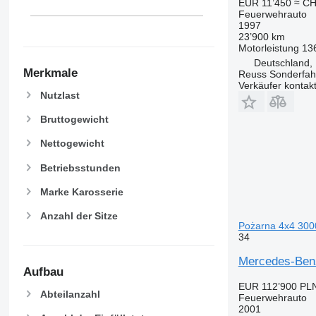
EUR 11’450
≈ CH
Feuerwehrauto
1997
23’900 km
Motorleistung
13
Deutschland,
Merkmale
Reuss Sonderfah
Verkäufer kontak
Nutzlast
Bruttogewicht
Nettogewicht
Betriebsstunden
Marke Karosserie
Anzahl der Sitze
Pożarna 4x4 30
34
Mercedes-Ben
Aufbau
EUR 112’900
PLN
Abteilanzahl
Feuerwehrauto
2001