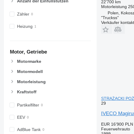
Anzahl der Einfüllstutzen
22’700 km
Motorleistung
25
Polen, Kokos
Zähler
"Truckss"
Verkäufer kontak
Heizung
Motor, Getriebe
Motormarke
Motormodell
Motorleistung
Kraftstoff
STRAŻACKI POŻA
29
Partikelfilter
IVECO Magir
EEV
EUR 16’900
PLN 
Feuerwehrauto
AdBlue Tank
1999