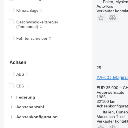
Polen, Myślen
Auto-Kris
Klimaanlage
Verkäufer kontak
Geschwindigkeitsregler
(Tempomat)
Fahrtenschreiber
Achsen
25
ABS
IVECO Magiru
EBS
EUR 35’000
≈ CH
Feuerwehrauto
1986
Federung
32’100 km
Achsenkonfigurat
Achsenanzahl
Italien, Cuneo
Massucco T. srl
Achsenkonfiguration
Verkäufer kontak