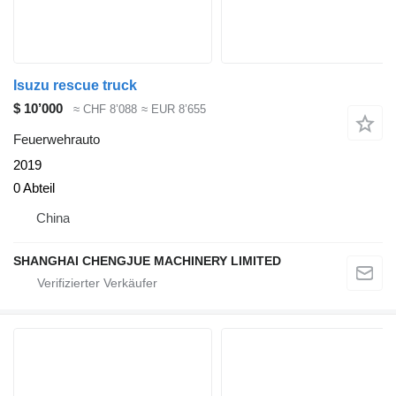
Isuzu rescue truck
$ 10’000
≈ CHF 8’088
≈ EUR 8’655
Feuerwehrauto
2019
0 Abteil
China
SHANGHAI CHENGJUE MACHINERY LIMITED