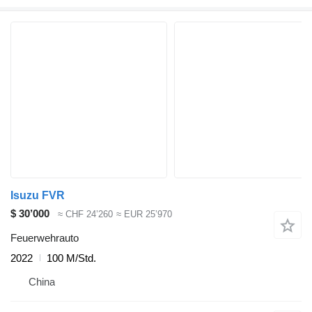
Isuzu FVR
$ 30’000
≈ CHF 24’260
≈ EUR 25’970
Feuerwehrauto
2022
100 M/Std.
China