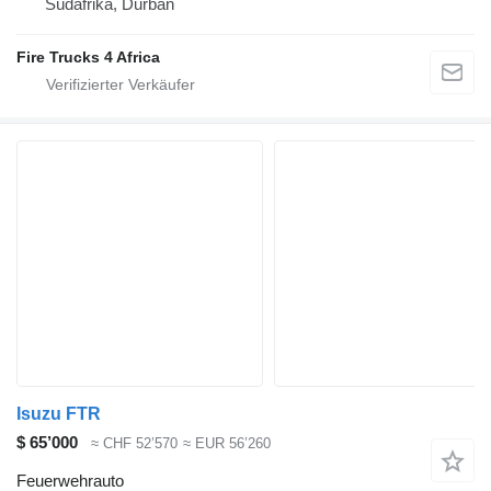
Südafrika, Durban
Fire Trucks 4 Africa
Isuzu FTR
$ 65’000
≈ CHF 52’570
≈ EUR 56’260
Feuerwehrauto