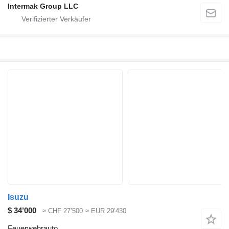
Intermak Group LLC
Isuzu
$ 34’000
≈ CHF 27’500
≈ EUR 29’430
Feuerwehrauto