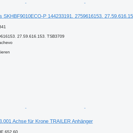
 SKHBF9010ECO-P 144233191. 2759616153. 27.59.616.153.
841
616153. 27.59.616.153. TSB3709
achevo
tieren
.001 Achse für Krone TRAILER Anhänger
HF 652.60