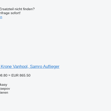
rsatzteil nicht finden?
frage sofort!
en
 Krone Vanhool, Samro Auflieger
08.80
≈ EUR 865.50
rkasy
tsepov
tieren