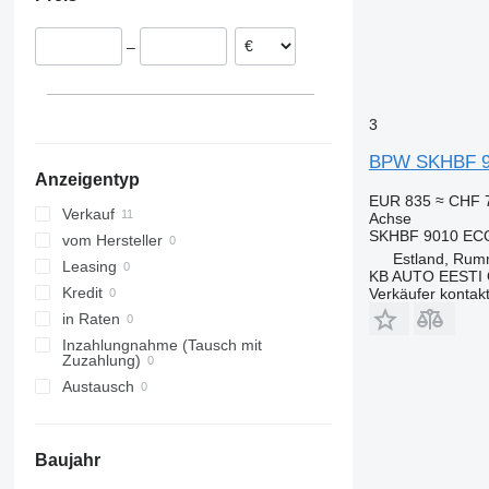
–
3
BPW SKHBF 90
Anzeigentyp
EUR 835
≈ CHF 
Verkauf
Achse
SKHBF 9010 ECO
vom Hersteller
Estland, Ru
Leasing
KB AUTO EESTI
Kredit
Verkäufer kontak
in Raten
Inzahlungnahme (Tausch mit
Zuzahlung)
Austausch
Baujahr