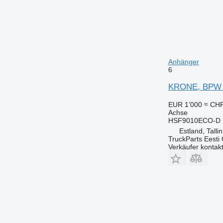
Anhänger
6
KRONE, BPW H
EUR 1’000
≈ CHF
Achse
HSF9010ECO-D 
Estland, Talli
TruckParts Eesti
Verkäufer kontak