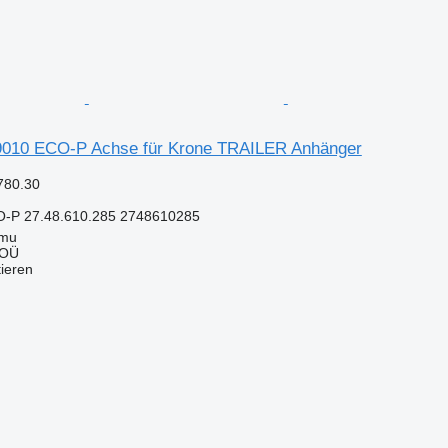
10 ECO-P Achse für Krone TRAILER Anhänger
780.30
-P 27.48.610.285 2748610285
mmu
 OÜ
tieren