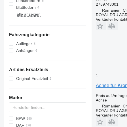
Lenkerfedern
2759743001
Blattfedern
Rumänien, Cri
alle anzeigen
ROYAL DRU AGR
Verkäufer kontak
Fahrzeugkategorie
Auflieger
Anhänger
Art des Ersatzteils
1
Original-Ersatzteil
Achse für Kron
Preis auf Anfrage
Marke
Achse
Rumänien, Cri
ROYAL DRU AGR
Verkäufer kontak
BPW
AS
HD
1604
X-Series
DAF
AZ
AR
Magiq
908