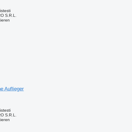
stesti
O S.R.L.
tieren
e Auflieger
stesti
O S.R.L.
tieren