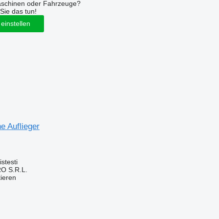
aschinen oder Fahrzeuge?
Sie das tun!
einstellen
e Auflieger
stesti
O S.R.L.
tieren