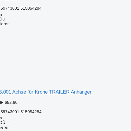
2759743001 515054284
nn
 OÜ
tieren
.001 Achse für Krone TRAILER Anhänger
HF 652.60
2759743001 515054284
nn
 OÜ
tieren