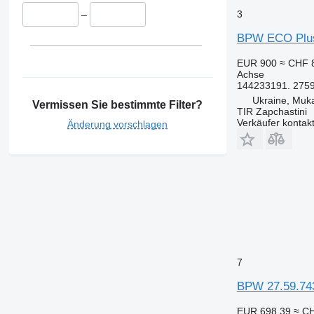
3
–
BPW ECO Plus
EUR 900
≈ CHF 
Achse
144233191. 2759
Ukraine, Muk
Vermissen Sie bestimmte Filter?
TIR Zapchastini
Verkäufer kontak
Änderung vorschlagen
7
BPW 27.59.743
EUR 698.39
≈ C