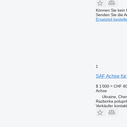
Können Sie kein E
Senden Sie die An
Ersatzteil bestell
1
SAF Achse für
$ 1’000
≈ CHF 8
Achse
Ukraine, Che
Razborka polupri
Verkäufer kontak