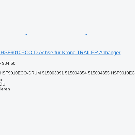
SF9010ECO-D Achse für Krone TRAILER Anhänger
 934.50
HSF9010ECO-DRUM 515003991 515004354 515004355 HSF9010EC
nn
 OÜ
tieren