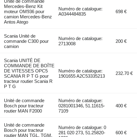
Unité de commande
Mercedes-Benz Kit
Numéro de catalogue:
moteur OM936 pour
698 €
A0344484835
camion Mercedes-Benz
Antos Atego
Scania Unité de
Numéro de catalogue:
commande C300 pour
200 €
2713008
camion
Scania UNITÉ DE
COMMANDE DE BOÎTE
DE VITESSES OPC5
Numéro de catalogue:
232.70 €
SCANIA R P T G pour
1901655 A2C53335213
tracteur routier Scania R
P T G
Unité de commande
Numéro de catalogue:
Bosch pour tracteur
0281001346, 51.11615-
400 €
routier MAN F2000
7109
Unité de commande
Numéro de catalogue: 0
Bosch pour tracteur
281 020 273, 51.25820-
600 €
routier MAN TGL, TGM,