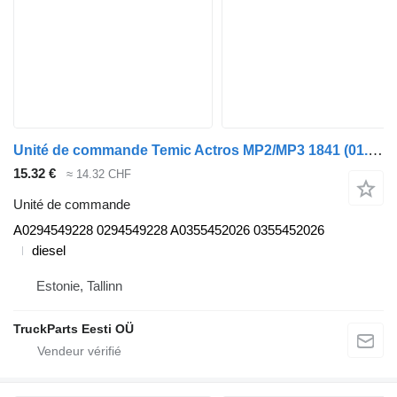
Unité de commande Temic Actros MP2/MP3 1841 (01.02-) A0294549228 pour tracteur routier Mercedes-Benz Actros, Axor MP1, MP2, MP3 (1996-2014)
15.32 €
≈ 14.32 CHF
Unité de commande
A0294549228 0294549228 A0355452026 0355452026
diesel
Estonie, Tallinn
TruckParts Eesti OÜ