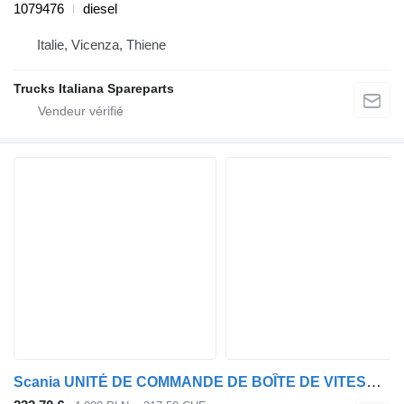
1079476
diesel
Italie, Vicenza, Thiene
Trucks Italiana Spareparts
Scania UNITÉ DE COMMANDE DE BOÎTE DE VITESSES OPC5 SCANIA R P T G 1901655 pour tracteur routier Scania R P T G