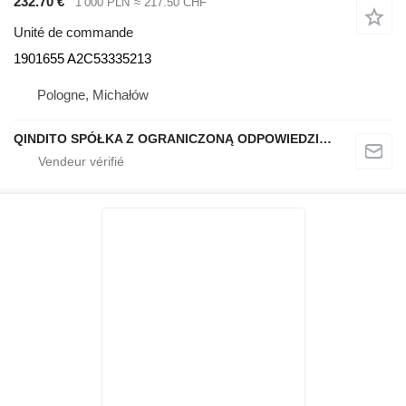
232.70 €
1 000 PLN
≈ 217.50 CHF
Unité de commande
1901655 A2C53335213
Pologne, Michałów
QINDITO SPÓŁKA Z OGRANICZONĄ ODPOWIEDZIALNOŚCIĄ