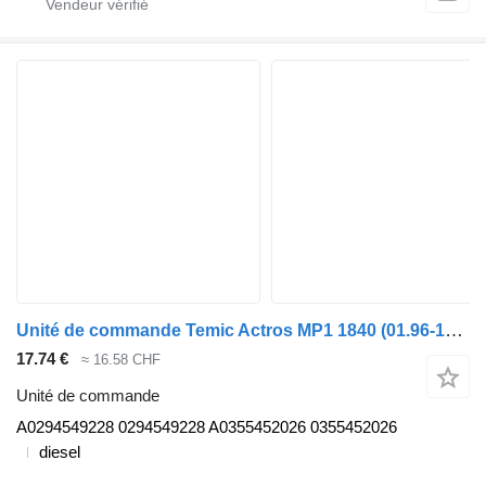
Unité de commande Temic Actros MP1 1840 (01.96-12.02) A0294549228 pour camion Mercedes-Benz Actros, Axor MP1, MP2, MP3 (1996-2014)
17.74 €
≈ 16.58 CHF
Unité de commande
A0294549228 0294549228 A0355452026 0355452026
diesel