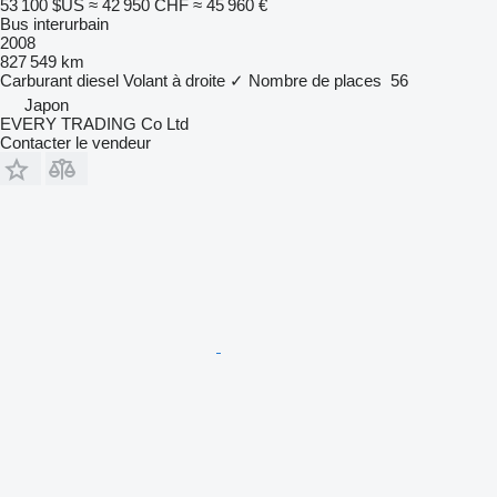
53 100 $US
≈ 42 950 CHF
≈ 45 960 €
Bus interurbain
2008
827 549 km
Carburant
diesel
Volant à droite
✓
Nombre de places
56
Japon
EVERY TRADING Co Ltd
Contacter le vendeur