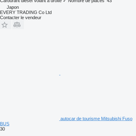
Carburant
diesel
Volant à droite
✓
Nombre de places
43
Japon
EVERY TRADING Co Ltd
Contacter le vendeur
autocar de tourisme Mitsubishi Fuso
BUS
30