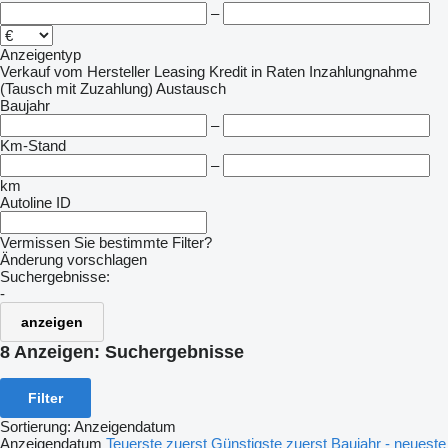
–
Anzeigentyp
Verkauf
vom Hersteller
Leasing
Kredit
in Raten
Inzahlungnahme
(Tausch mit Zuzahlung)
Austausch
Baujahr
–
Km-Stand
–
km
Autoline ID
Vermissen Sie bestimmte Filter?
Änderung vorschlagen
Suchergebnisse:
-
anzeigen
8 Anzeigen:
Suchergebnisse
Filter
Sortierung
:
Anzeigendatum
Anzeigendatum
Teuerste zuerst
Günstigste zuerst
Baujahr - neueste