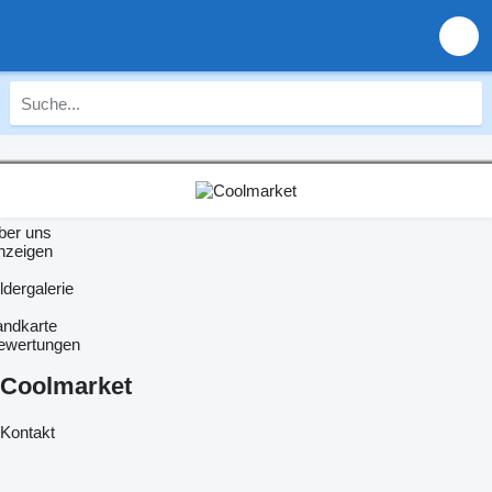
ber uns
nzeigen
ldergalerie
andkarte
ewertungen
Coolmarket
Kontakt