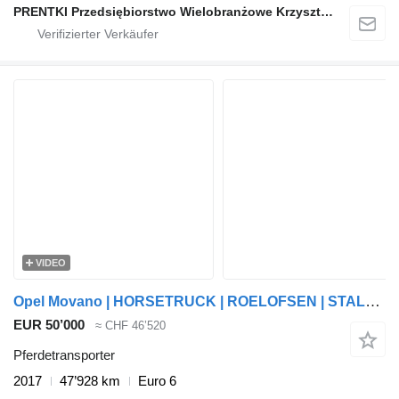
PRENTKI Przedsiębiorstwo Wielobranżowe Krzysztof Prentki
VIDEO
Opel Movano | HORSETRUCK | ROELOFSEN | STALLION 3XL
EUR 50’000
≈ CHF 46’520
Pferdetransporter
2017
47’928 km
Euro 6