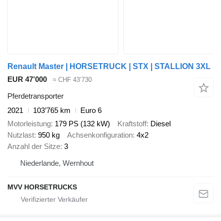
Renault Master | HORSETRUCK | STX | STALLION 3XL
EUR 47’000
≈ CHF 43’730
Pferdetransporter
2021
103’765 km
Euro 6
Motorleistung
179 PS (132 kW)
Kraftstoff
Diesel
Nutzlast
950 kg
Achsenkonfiguration
4x2
Anzahl der Sitze
3
Niederlande, Wernhout
MVV HORSETRUCKS