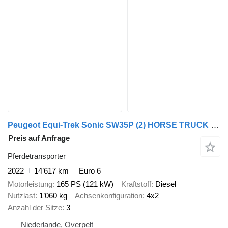
Peugeot Equi-Trek Sonic SW35P (2) HORSE TRUCK / PAARDENCAMION - B RIJBEW
Preis auf Anfrage
Pferdetransporter
2022
14’617 km
Euro 6
Motorleistung
165 PS (121 kW)
Kraftstoff
Diesel
Nutzlast
1’060 kg
Achsenkonfiguration
4x2
Anzahl der Sitze
3
Niederlande, Overpelt