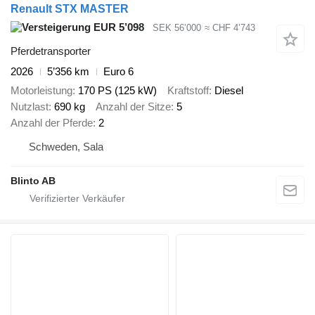
Renault STX MASTER
EUR 5’098
SEK 56’000
≈ CHF 4’743
Pferdetransporter
2026
5’356 km
Euro 6
Motorleistung
170 PS (125 kW)
Kraftstoff
Diesel
Nutzlast
690 kg
Anzahl der Sitze
5
Anzahl der Pferde
2
Schweden, Sala
Blinto AB