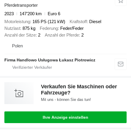
Pferdetransporter
2023
147’200 km
Euro 6
Motorleistung
165 PS (121 kW)
Kraftstoff
Diesel
Nutzlast
875 kg
Federung
Feder/Feder
Anzahl der Sitze
2
Anzahl der Pferde
2
Polen
Firma Handlowo Usługowa Łukasz Piotrowicz
Verkaufen Sie Maschinen oder
Fahrzeuge?
Mit uns - können Sie das tun!
Ihre Anzeige einstellen