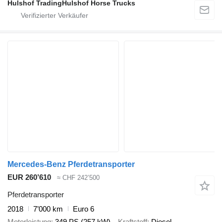
Hulshof TradingHulshof Horse Trucks
Mercedes-Benz Pferdetransporter
EUR 260’610
≈ CHF 242’500
Pferdetransporter
2018
7’000 km
Euro 6
Motorleistung
349 PS (257 kW)
Kraftstoff
Diesel