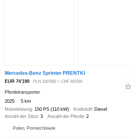
Mercedes-Benz Sprinter PRENTKI
EUR 74’190
PLN 320’000
≈ CHF 69’020
Pferdetransporter
2025
5 km
Motorleistung
150 PS (110 kW)
Kraftstoff
Diesel
Anzahl der Sitze
3
Anzahl der Pferde
2
Polen, Pomiechówek