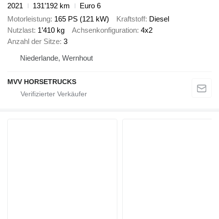
2021
131’192 km
Euro 6
Motorleistung
165 PS (121 kW)
Kraftstoff
Diesel
Nutzlast
1’410 kg
Achsenkonfiguration
4x2
Anzahl der Sitze
3
Niederlande, Wernhout
MVV HORSETRUCKS