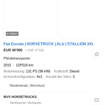
VIDEO
Fiat Ducato | HORSETRUCK | ALU | STALLION 3XL
EUR 40’000
≈ CHF 37’220
Pferdetransporter
2015
129’516 km
Motorleistung
131 PS (96 kW)
Kraftstoff
Diesel
Achsenkonfiguration
4x2
Anzahl der Sitze
3
Niederlande, Wernhout
MVV HORSETRUCKS