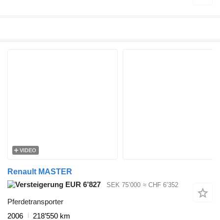
VIDEO
Renault MASTER
EUR 6’827
SEK 75’000
≈ CHF 6’352
Pferdetransporter
2006
218’550 km