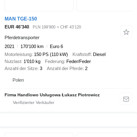
MAN TGE-150
EUR 46’340
PLN 199’900
≈ CHF 43’120
Pferdetransporter
2021
170’100 km
Euro 6
Motorleistung
150 PS (110 kW)
Kraftstoff
Diesel
Nutzlast
1’010 kg
Federung
Feder/Feder
Anzahl der Sitze
3
Anzahl der Pferde
2
Polen
Firma Handlowo Usługowa Łukasz Piotrowicz