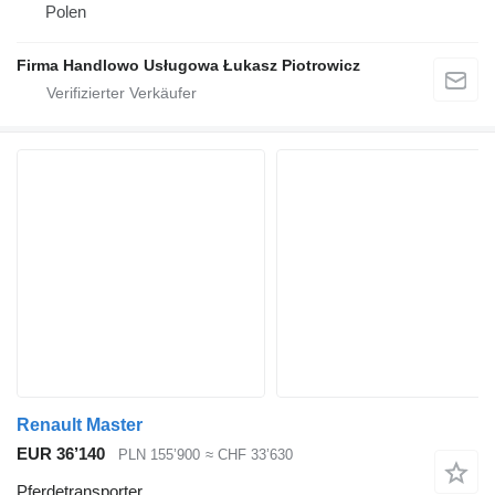
Polen
Firma Handlowo Usługowa Łukasz Piotrowicz
Renault Master
EUR 36’140
PLN 155’900
≈ CHF 33’630
Pferdetransporter