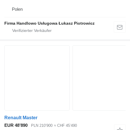
Polen
Firma Handlowo Usługowa Łukasz Piotrowicz
Renault Master
EUR 48’890
PLN 210’900
≈ CHF 45’490