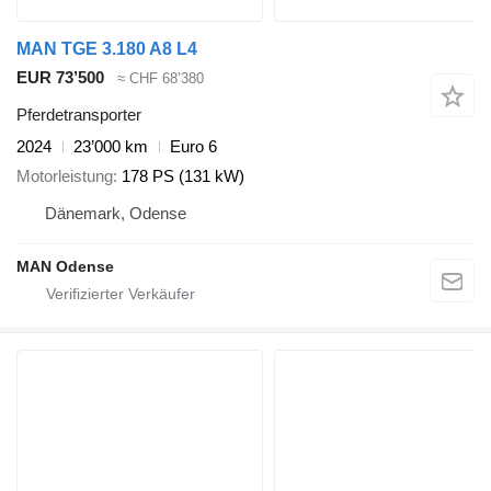
MAN TGE 3.180 A8 L4
EUR 73’500
≈ CHF 68’380
Pferdetransporter
2024
23’000 km
Euro 6
Motorleistung
178 PS (131 kW)
Dänemark, Odense
MAN Odense