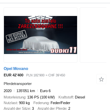
Opel Movano
EUR 42’400
PLN 182’900
≈ CHF 39’450
Pferdetransporter
2020
135’051 km
Euro 6
Motorleistung
136 PS (100 kW)
Kraftstoff
Diesel
Nutzlast
900 kg
Federung
Feder/Feder
Anzahl der Sitze
3
Anzahl der Pferde
2