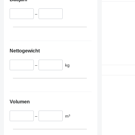
–
Nettogewicht
–
kg
Volumen
–
m³