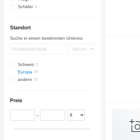
Schäfer
Standort
Suche in einem bestimmten Umkreis
Schweiz
Europa
andere
Deutschland
Düsseldorf
Polen
Ukraine
Frankfurt am Main
Frankreich
Preis
Oldenburg
Slowakei
Gross-Umstadt
Niederlande
–
Göttingen
Spanien
Heilbronn
Schweden
Berlin
Norwegen
alle anzeigen
Nürnberg