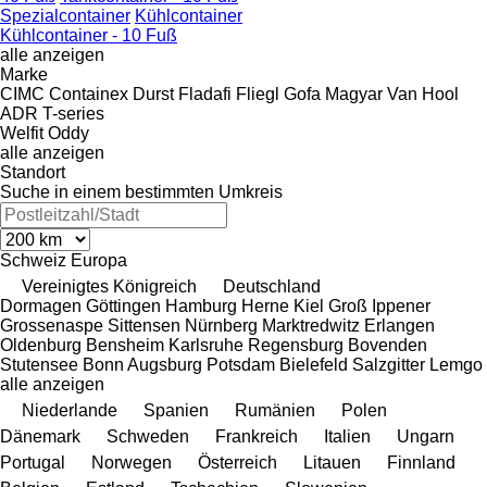
Spezialcontainer
Kühlcontainer
Kühlcontainer - 10 Fuß
alle anzeigen
Marke
CIMC
Containex
Durst
Fladafi
Fliegl
Gofa
Magyar
Van Hool
ADR
T-series
Welfit Oddy
alle anzeigen
Standort
Suche in einem bestimmten Umkreis
Schweiz
Europa
Vereinigtes Königreich
Deutschland
Dormagen
Göttingen
Hamburg
Herne
Kiel
Groß Ippener
Grossenaspe
Sittensen
Nürnberg
Marktredwitz
Erlangen
Oldenburg
Bensheim
Karlsruhe
Regensburg
Bovenden
Stutensee
Bonn
Augsburg
Potsdam
Bielefeld
Salzgitter
Lemgo
alle anzeigen
Niederlande
Spanien
Rumänien
Polen
Dänemark
Schweden
Frankreich
Italien
Ungarn
Portugal
Norwegen
Österreich
Litauen
Finnland