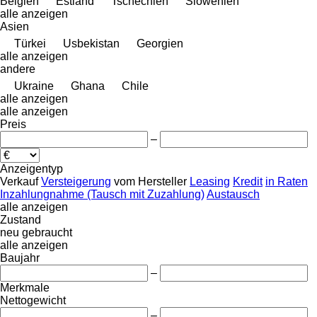
Belgien
Estland
Tschechien
Slowenien
alle anzeigen
Asien
Türkei
Usbekistan
Georgien
alle anzeigen
andere
Ukraine
Ghana
Chile
alle anzeigen
alle anzeigen
Preis
–
Anzeigentyp
Verkauf
Versteigerung
vom Hersteller
Leasing
Kredit
in Raten
Inzahlungnahme (Tausch mit Zuzahlung)
Austausch
alle anzeigen
Zustand
neu
gebraucht
alle anzeigen
Baujahr
–
Merkmale
Nettogewicht
–