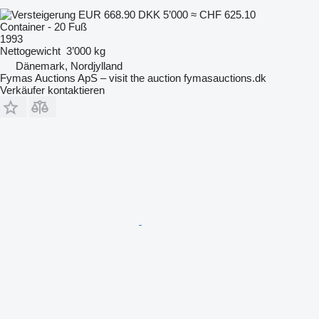
EUR 668.90
DKK 5’000
≈ CHF 625.10
Container - 20 Fuß
1993
Nettogewicht
3’000 kg
Dänemark, Nordjylland
Fymas Auctions ApS – visit the auction fymasauctions.dk
Verkäufer kontaktieren