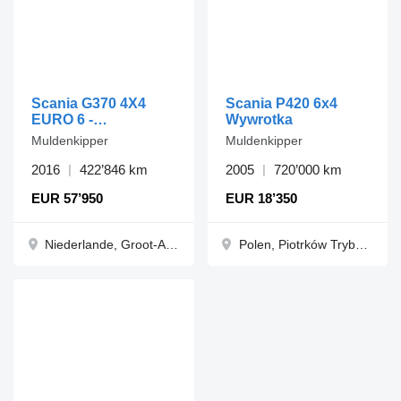
Scania G370 4X4
Scania P420 6x4
EURO 6 -
Wywrotka
PALFINGER PK9002
Muldenkipper
Muldenkipper
EH + REMOTE
CONTROL
2016
422’846 km
2005
720’000 km
EUR 57’950
EUR 18’350
Niederlande, Groot-Ammers
Polen, Piotrków Trybunalski