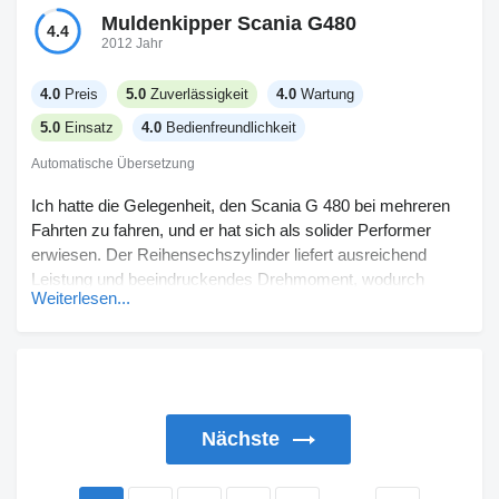
Muldenkipper Scania G480
4.4
2012 Jahr
4.0
Preis
5.0
Zuverlässigkeit
4.0
Wartung
5.0
Einsatz
4.0
Bedienfreundlichkeit
Automatische Übersetzung
Ich hatte die Gelegenheit, den Scania G 480 bei mehreren
Fahrten zu fahren, und er hat sich als solider Performer
erwiesen. Der Reihensechszylinder liefert ausreichend
Leistung und beeindruckendes Drehmoment, wodurch
Weiterlesen...
Transporte recht gut zu bewältigen sind. Das Opticruise-
AMT-System bietet sanfte Gangwechsel, allerdings braucht
es etwas Eingewöhnung, um seine Fähigkeiten voll zu
schätzen. Das Retarder-Bremssystem ist besonders
zuverlässig bei Bergabfahrten. Während die Schlafkabine
für kurze Pausen bequem ist, wirkt sie für Übernachtungen
Nächste
etwas eng. Insgesamt verbindet er Leistung und Nutzwert
gut.