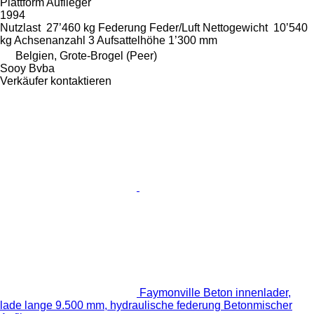
Plattform Auflieger
1994
Nutzlast
27’460 kg
Federung
Feder/Luft
Nettogewicht
10’540
kg
Achsenanzahl
3
Aufsattelhöhe
1’300 mm
Belgien, Grote-Brogel (Peer)
Sooy Bvba
Verkäufer kontaktieren
Faymonville Beton innenlader,
lade lange 9.500 mm, hydraulische federung Betonmischer