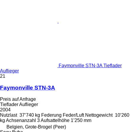
Faymonville STN-3A Tieflader
Auflieger
21
Faymonville STN-3A
Preis auf Anfrage
Tieflader Auflieger
2004
Nutzlast
37’740 kg
Federung
Feder/Luft
Nettogewicht
10’260
kg
Achsenanzahl
3
Aufsattelhöhe
1’250 mm
Belgien, Grote-Brogel (Peer)