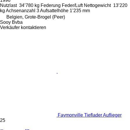
1996
Nutzlast
34’780 kg
Federung
Feder/Luft
Nettogewicht
13’220
kg
Achsenanzahl
3
Aufsattelhöhe
1’235 mm
Belgien, Grote-Brogel (Peer)
Sooy Bvba
Verkäufer kontaktieren
Faymonville Tieflader Auflieger
25