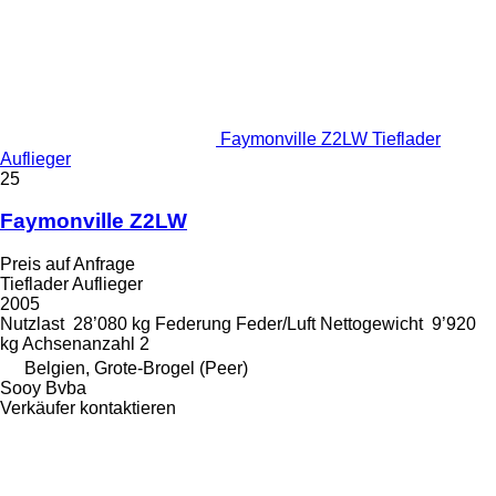
Faymonville Z2LW Tieflader
Auflieger
25
Faymonville Z2LW
Preis auf Anfrage
Tieflader Auflieger
2005
Nutzlast
28’080 kg
Federung
Feder/Luft
Nettogewicht
9’920
kg
Achsenanzahl
2
Belgien, Grote-Brogel (Peer)
Sooy Bvba
Verkäufer kontaktieren