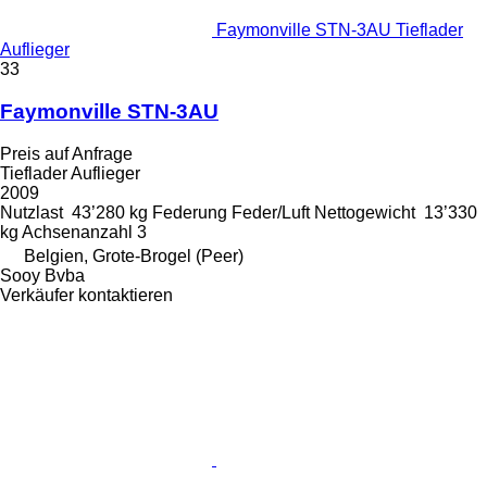
Faymonville STN-3AU Tieflader
Auflieger
33
Faymonville STN-3AU
Preis auf Anfrage
Tieflader Auflieger
2009
Nutzlast
43’280 kg
Federung
Feder/Luft
Nettogewicht
13’330
kg
Achsenanzahl
3
Belgien, Grote-Brogel (Peer)
Sooy Bvba
Verkäufer kontaktieren