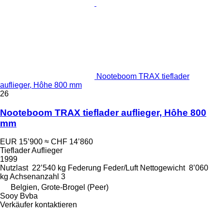
Nooteboom TRAX tieflader
auflieger, Hôhe 800 mm
26
Nooteboom TRAX tieflader auflieger, Hôhe 800
mm
EUR 15’900
≈ CHF 14’860
Tieflader Auflieger
1999
Nutzlast
22’540 kg
Federung
Feder/Luft
Nettogewicht
8’060
kg
Achsenanzahl
3
Belgien, Grote-Brogel (Peer)
Sooy Bvba
Verkäufer kontaktieren