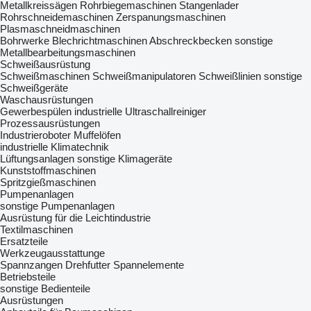
Metallkreissägen
Rohrbiegemaschinen
Stangenlader
Rohrschneidemaschinen
Zerspanungsmaschinen
Plasmaschneidmaschinen
Bohrwerke
Blechrichtmaschinen
Abschreckbecken
sonstige
Metallbearbeitungsmaschinen
Schweißausrüstung
Schweißmaschinen
Schweißmanipulatoren
Schweißlinien
sonstige
Schweißgeräte
Waschausrüstungen
Gewerbespülen
industrielle Ultraschallreiniger
Prozessausrüstungen
Industrieroboter
Muffelöfen
industrielle Klimatechnik
Lüftungsanlagen
sonstige Klimageräte
Kunststoffmaschinen
Spritzgießmaschinen
Pumpenanlagen
sonstige Pumpenanlagen
Ausrüstung für die Leichtindustrie
Textilmaschinen
Ersatzteile
Werkzeugausstattunge
Spannzangen
Drehfutter
Spannelemente
Betriebsteile
sonstige Bedienteile
Ausrüstungen