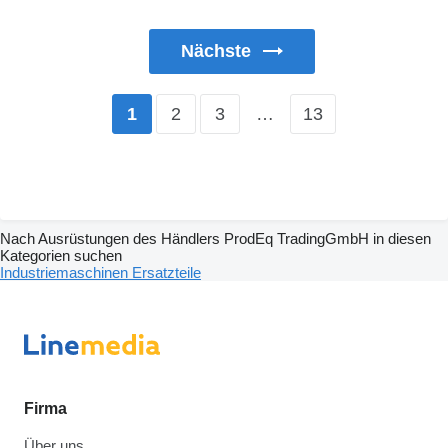
Nächste
2
3
…
13
1
Nach Ausrüstungen des Händlers ProdEq TradingGmbH in diesen
Kategorien suchen
Industriemaschinen
Ersatzteile
Firma
Über uns