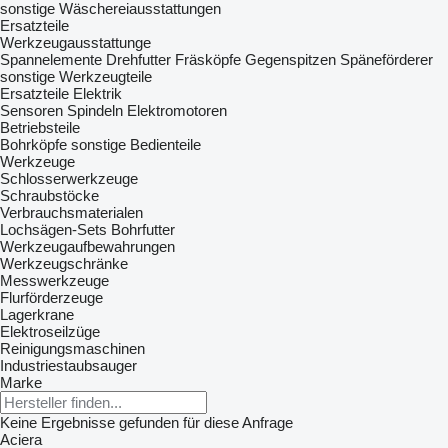
sonstige Wäschereiausstattungen
Ersatzteile
Werkzeugausstattunge
Spannelemente
Drehfutter
Fräsköpfe
Gegenspitzen
Späneförderer
sonstige Werkzeugteile
Ersatzteile Elektrik
Sensoren
Spindeln
Elektromotoren
Betriebsteile
Bohrköpfe
sonstige Bedienteile
Werkzeuge
Schlosserwerkzeuge
Schraubstöcke
Verbrauchsmaterialen
Lochsägen-Sets
Bohrfutter
Werkzeugaufbewahrungen
Werkzeugschränke
Messwerkzeuge
Flurförderzeuge
Lagerkrane
Elektroseilzüge
Reinigungsmaschinen
Industriestaubsauger
Marke
Keine Ergebnisse gefunden für diese Anfrage
Aciera