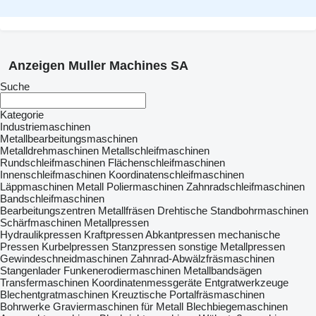
Anzeigen Muller Machines SA
Suche
Kategorie
Industriemaschinen
Metallbearbeitungsmaschinen
Metalldrehmaschinen
Metallschleifmaschinen
Rundschleifmaschinen
Flächenschleifmaschinen
Innenschleifmaschinen
Koordinatenschleifmaschinen
Läppmaschinen
Metall Poliermaschinen
Zahnradschleifmaschinen
Bandschleifmaschinen
Bearbeitungszentren
Metallfräsen
Drehtische
Standbohrmaschinen
Schärfmaschinen
Metallpressen
Hydraulikpressen
Kraftpressen
Abkantpressen
mechanische
Pressen
Kurbelpressen
Stanzpressen
sonstige Metallpressen
Gewindeschneidmaschinen
Zahnrad-Abwälzfräsmaschinen
Stangenlader
Funkenerodiermaschinen
Metallbandsägen
Transfermaschinen
Koordinatenmessgeräte
Entgratwerkzeuge
Blechentgratmaschinen
Kreuztische
Portalfräsmaschinen
Bohrwerke
Graviermaschinen für Metall
Blechbiegemaschinen