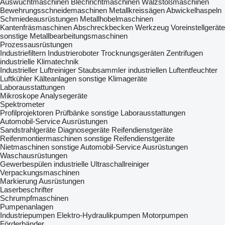
Auswuchtmaschinen
Blechrichtmaschinen
Wälzstoßmaschinen
Bewehrungsschneidemaschinen
Metallkreissägen
Abwickelhaspeln
Schmiedeausrüstungen
Metallhobelmaschinen
Kantenfräsmaschinen
Abschreckbecken
Werkzeug Voreinstellgeräte
sonstige Metallbearbeitungsmaschinen
Prozessausrüstungen
Industriefiltern
Industrieroboter
Trocknungsgeräten
Zentrifugen
industrielle Klimatechnik
Industrieller Luftreiniger
Staubsammler
industriellen Luftentfeuchter
Luftkühler
Kälteanlagen
sonstige Klimageräte
Laborausstattungen
Mikroskope
Analysegeräte
Spektrometer
Profilprojektoren
Prüfbänke
sonstige Laborausstattungen
Automobil-Service Ausrüstungen
Sandstrahlgeräte
Diagnosegeräte
Reifendienstgeräte
Reifenmontiermaschinen
sonstige Reifendienstgeräte
Nietmaschinen
sonstige Automobil-Service Ausrüstungen
Waschausrüstungen
Gewerbespülen
industrielle Ultraschallreiniger
Verpackungsmaschinen
Markierung Ausrüstungen
Laserbeschrifter
Schrumpfmaschinen
Pumpenanlagen
Industriepumpen
Elektro-Hydraulikpumpen
Motorpumpen
Förderbänder