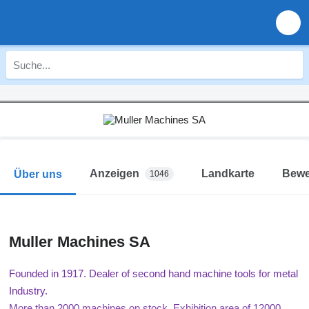
Anzeigen
Landkarte
Bewe
Über uns
1046
Muller Machines SA
Founded in 1917.
Dealer of second hand machine tools for metal
Industry.
More than 2000 machines on stock.
Exhibition area of 12000