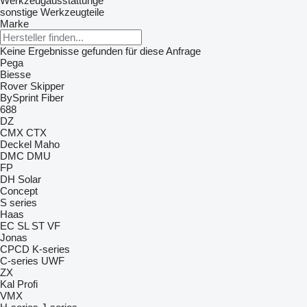
Werkzeugausstattunge
sonstige Werkzeugteile
Marke
Keine Ergebnisse gefunden für diese Anfrage
Pega
Biesse
Rover
Skipper
BySprint Fiber
688
DZ
CMX
CTX
Deckel Maho
DMC
DMU
FP
DH
Solar
Concept
S series
Haas
EC
SL
ST
VF
Jonas
CPCD
K-series
C-series
UWF
ZX
Kal
Profi
VMX