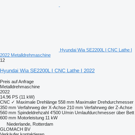
Hyundai Wia SE2200L I CNC Lathe I
2022 Metalldrehmaschine
12
Hyundai Wia SE2200L I CNC Lathe I 2022
Preis auf Anfrage
Metalldrehmaschine
2022
14.96 PS (11 kW)
CNC
✓
Maximale Drehlänge
558 mm
Maximaler Drehdurchmesser
350 mm
Verfahrweg der X-Achse
210 mm
Verfahrweg der Z-Achse
560 mm
Spindeldrehzahl
4’500 U/min
Umlaufdurchmesser über Bett
600 mm
Motorleistung
11 kW
Niederlande, Rotterdam
GLOMACH BV
Verkäufer kontaktieren