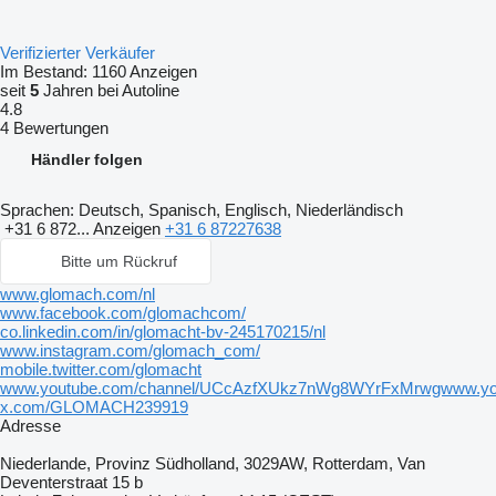
Verifizierter Verkäufer
Im Bestand:
1160 Anzeigen
seit
5
Jahren bei Autoline
4.8
4 Bewertungen
Händler folgen
Sprachen:
Deutsch, Spanisch, Englisch, Niederländisch
+31 6 872...
Anzeigen
+31 6 87227638
Bitte um Rückruf
www.glomach.com/nl
www.facebook.com/glomachcom/
co.linkedin.com/in/glomacht-bv-245170215/nl
www.instagram.com/glomach_com/
mobile.twitter.com/glomacht
www.youtube.com/channel/UCcAzfXUkz7nWg8WYrFxMrwgwww.yo
x.com/GLOMACH239919
Adresse
Niederlande, Provinz Südholland, 3029AW, Rotterdam, Van
Deventerstraat 15 b