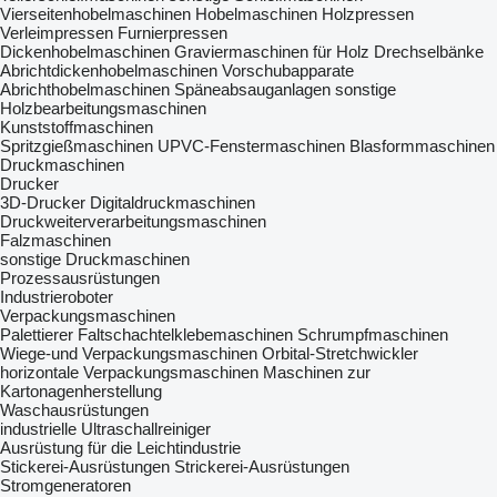
Vierseitenhobelmaschinen
Hobelmaschinen
Holzpressen
Verleimpressen
Furnierpressen
Dickenhobelmaschinen
Graviermaschinen für Holz
Drechselbänke
Abrichtdickenhobelmaschinen
Vorschubapparate
Abrichthobelmaschinen
Späneabsauganlagen
sonstige
Holzbearbeitungsmaschinen
Kunststoffmaschinen
Spritzgießmaschinen
UPVC-Fenstermaschinen
Blasformmaschinen
Druckmaschinen
Drucker
3D-Drucker
Digitaldruckmaschinen
Druckweiterverarbeitungsmaschinen
Falzmaschinen
sonstige Druckmaschinen
Prozessausrüstungen
Industrieroboter
Verpackungsmaschinen
Palettierer
Faltschachtelklebemaschinen
Schrumpfmaschinen
Wiege-und Verpackungsmaschinen
Orbital-Stretchwickler
horizontale Verpackungsmaschinen
Maschinen zur
Kartonagenherstellung
Waschausrüstungen
industrielle Ultraschallreiniger
Ausrüstung für die Leichtindustrie
Stickerei-Ausrüstungen
Strickerei-Ausrüstungen
Stromgeneratoren