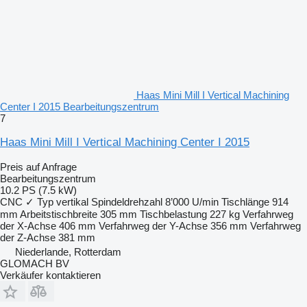
Haas Mini Mill I Vertical Machining
Center I 2015 Bearbeitungszentrum
7
Haas Mini Mill I Vertical Machining Center I 2015
Preis auf Anfrage
Bearbeitungszentrum
10.2 PS (7.5 kW)
CNC
✓
Typ
vertikal
Spindeldrehzahl
8’000 U/min
Tischlänge
914
mm
Arbeitstischbreite
305 mm
Tischbelastung
227 kg
Verfahrweg
der X-Achse
406 mm
Verfahrweg der Y-Achse
356 mm
Verfahrweg
der Z-Achse
381 mm
Niederlande, Rotterdam
GLOMACH BV
Verkäufer kontaktieren