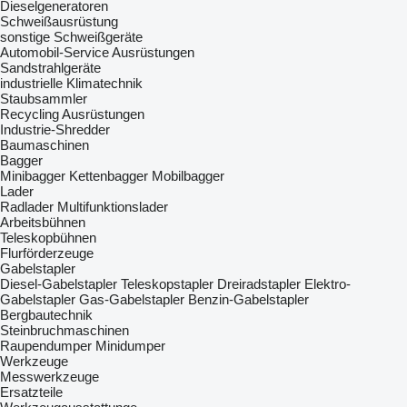
Dieselgeneratoren
Schweißausrüstung
sonstige Schweißgeräte
Automobil-Service Ausrüstungen
Sandstrahlgeräte
industrielle Klimatechnik
Staubsammler
Recycling Ausrüstungen
Industrie-Shredder
Baumaschinen
Bagger
Minibagger
Kettenbagger
Mobilbagger
Lader
Radlader
Multifunktionslader
Arbeitsbühnen
Teleskopbühnen
Flurförderzeuge
Gabelstapler
Diesel-Gabelstapler
Teleskopstapler
Dreiradstapler
Elektro-
Gabelstapler
Gas-Gabelstapler
Benzin-Gabelstapler
Bergbautechnik
Steinbruchmaschinen
Raupendumper
Minidumper
Werkzeuge
Messwerkzeuge
Ersatzteile