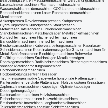
Bearbeitungszentren
Metalldrehmaschinen
Zerspanungsmaschinen
Laserschneidmaschinen
Plasmaschneidmaschinen
Wasserstrahlschneidemaschinen
CO2 Laserschneidmaschinen
Brennschneidemaschinen
Laser-Rohrschneidemaschinen
Metallpressen
Abkantpressen
Revolverstanzpressen
Kraftpressen
Hydraulikpressen
Kurbelpressen
Stanzpressen
Metallfräsen
Tafelscheren
Funkenerodiermaschinen
Standbohrmaschinen
Metallbandsägen
Metallschleifmaschinen
Rundschleifmaschinen
Flächenschleifmaschinen
Bandschleifmaschinen
Innenschleifmaschinen
Blechwalzmaschinen
Kabelverarbeitungsmaschinen
Faserlaser-
Schneidemaschinen
Koordinatenmessgeräte
Graviermaschinen für
Metall
Schärfmaschinen
Blechbiegemaschinen
Bohrwerke
Profilbiegemaschinen
Strahlanlagen
Metallkreissägen
Rohrbiegemaschinen
Radialbohrmaschinen
Blechentgratmaschinen
sonstige Metallbearbeitungsmaschinen
Holzbearbeitungsmaschinen
Holzbearbeitungszentren
Holzsägen
Tischkreissägen
mobile Sägewerke
horizontale Plattensägen
Kantenanleimer
vertikale Plattensägen
Holzbandsägen
Kreissägen
Zapfenschneidmaschinen
Kappsägen
Optimierkappsägen
Doppelgehrungssägen
Kantenanleimmaschinen
Holzfräsmaschinen
Reihenlochbohrmaschinen
Holzschleifmaschinen
Breitbandschleifmaschinen
Langbandschleifmaschinen
Tellerschleifmaschinen
sonstige Schleifmaschinen