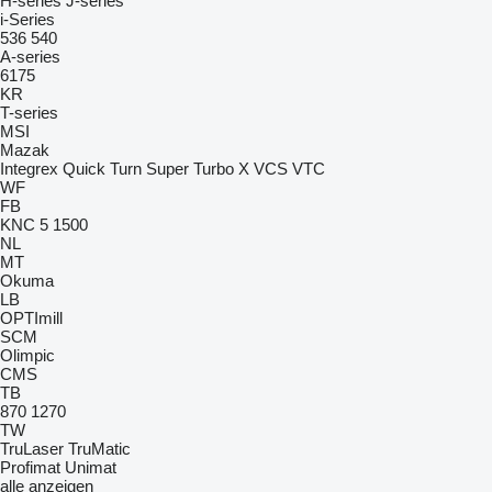
H-series
J-series
i-Series
536
540
A-series
6175
KR
T-series
MSI
Mazak
Integrex
Quick Turn
Super Turbo X
VCS
VTC
WF
FB
KNC 5 1500
NL
MT
Okuma
LB
OPTImill
SCM
Olimpic
CMS
TB
870
1270
TW
TruLaser
TruMatic
Profimat
Unimat
alle anzeigen