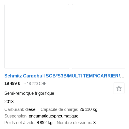
Schmitz Cargobull SCB*S3B/MULTI TEMP/CARRIER/Vector1550/LBW/4239h/
19 499 €
≈ 18 220 CHF
Semi-remorque frigorifique
2018
Carburant
diesel
Capacité de charge
26 110 kg
Suspension
pneumatique/pneumatique
Poids net à vide
9 892 kg
Nombre d'essieux
3