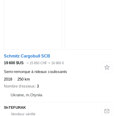
Schmitz Cargobull SCB
19 600 $US
≈ 15 850 CHF
≈ 16 960 €
Semi-remorque à rideaux coulissants
2018
250 km
Nombre d'essieux
3
Ukraine, m.Otyniia
ShTEFURAK