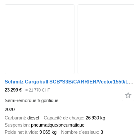
Schmitz Cargobull SCB*S3B/CARRIER/Vector1550/LBW/BÄR/2347h/13,4m
23 299 €
≈ 21 770 CHF
Semi-remorque frigorifique
2020
Carburant
diesel
Capacité de charge
26 930 kg
Suspension
pneumatique/pneumatique
Poids net à vide
9 069 kg
Nombre d'essieux
3