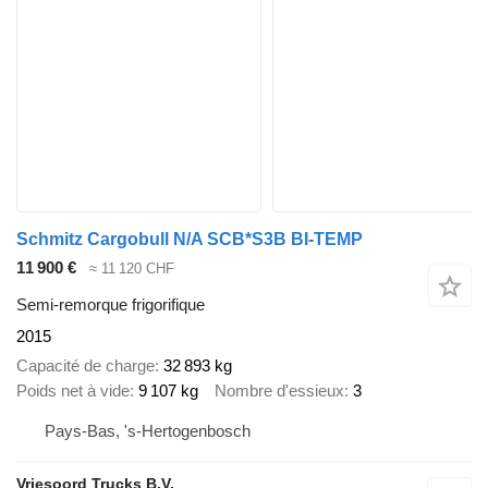
Schmitz Cargobull N/A SCB*S3B BI-TEMP
11 900 €
≈ 11 120 CHF
Semi-remorque frigorifique
2015
Capacité de charge
32 893 kg
Poids net à vide
9 107 kg
Nombre d'essieux
3
Pays-Bas, 's-Hertogenbosch
Vriesoord Trucks B.V.