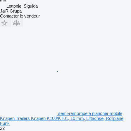
Lettonie, Sigulda
J&R Grupa
Contacter le vendeur
semi-remorque à plancher mobile
Knapen Trailers Knapen K100/KT01, 10 mm, Liftachse, Rollplane,
Funk
22