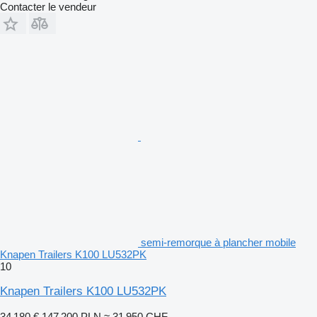
Contacter le vendeur
semi-remorque à plancher mobile
Knapen Trailers K100 LU532PK
10
Knapen Trailers K100 LU532PK
34 180 €
147 200 PLN
≈ 31 950 CHF