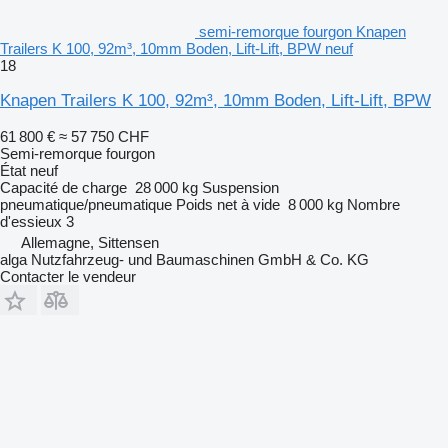
semi-remorque fourgon Knapen
Trailers K 100, 92m³, 10mm Boden, Lift-Lift, BPW neuf
18
Knapen Trailers K 100, 92m³, 10mm Boden, Lift-Lift, BPW
61 800 €
≈ 57 750 CHF
Semi-remorque fourgon
État
neuf
Capacité de charge
28 000 kg
Suspension
pneumatique/pneumatique
Poids net à vide
8 000 kg
Nombre
d'essieux
3
Allemagne, Sittensen
alga Nutzfahrzeug- und Baumaschinen GmbH & Co. KG
Contacter le vendeur