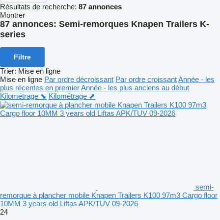
Résultats de recherche:
87 annonces
Montrer
87 annonces:
Semi-remorques Knapen Trailers K-
series
Filtre
Trier
:
Mise en ligne
Mise en ligne
Par ordre décroissant
Par ordre croissant
Année - les
plus récentes en premier
Année - les plus anciens au début
Kilométrage ⬊
Kilométrage ⬈
semi-
remorque à plancher mobile Knapen Trailers K100 97m3 Cargo floor
10MM 3 years old Liftas APK/TUV 09-2026
24