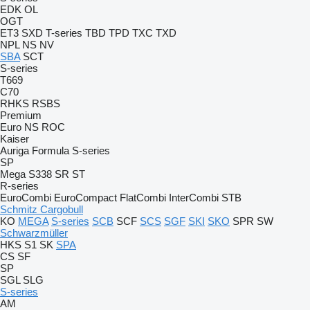
EDK
OL
OGT
ET3
SXD
T-series
TBD
TPD
TXC
TXD
NPL
NS
NV
SBA
SCT
S-series
T669
C70
RHKS
RSBS
Premium
Euro
NS
ROC
Kaiser
Auriga
Formula
S-series
SP
Mega
S338
SR
ST
R-series
EuroCombi
EuroCompact
FlatCombi
InterCombi
STB
Schmitz Cargobull
KO
MEGA
S-series
SCB
SCF
SCS
SGF
SKI
SKO
SPR
SW
Schwarzmüller
HKS
S1
SK
SPA
CS
SF
SP
SGL
SLG
S-series
AM