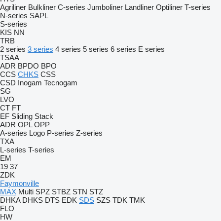
Agriliner
Bulkliner
C-series
Jumboliner
Landliner
Optiliner
T-series
N-series
SAPL
S-series
KIS
NN
TRB
2 series
3 series
4 series
5 series
6 series
E series
TSAA
ADR
BPDO
BPO
CCS
CHKS
CSS
CSD
Inogam
Tecnogam
SG
LVO
CT
FT
EF
Sliding
Stack
ADR
OPL
OPP
A-series
Logo
P-series
Z-series
TXA
L-series
T-series
EM
19
37
ZDK
Faymonville
MAX
Multi
SPZ
STBZ
STN
STZ
DHKA
DHKS
DTS
EDK
SDS
SZS
TDK
TMK
FLO
HW