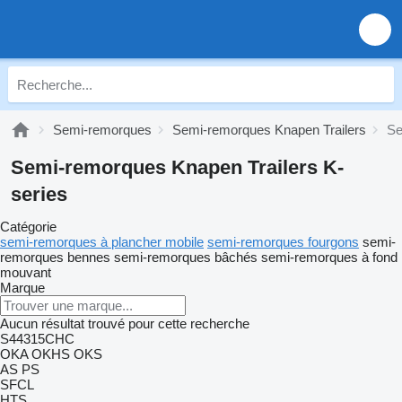
Semi-remorques
Semi-remorques Knapen Trailers
Se
Semi-remorques Knapen Trailers K-
series
Catégorie
semi-remorques à plancher mobile
semi-remorques fourgons
semi-
remorques bennes
semi-remorques bâchés
semi-remorques à fond
mouvant
Marque
Aucun résultat trouvé pour cette recherche
S44315CHC
OKA
OKHS
OKS
AS
PS
SFCL
HTS