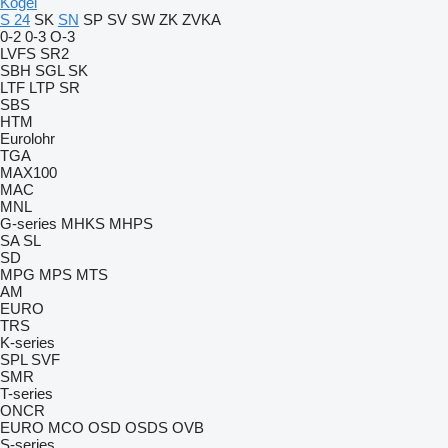
Kögel
S 24
SK
SN
SP
SV
SW
ZK
ZVKA
0-2
0-3
O-3
LVFS
SR2
SBH
SGL
SK
LTF
LTP
SR
SBS
HTM
Eurolohr
TGA
MAX100
MAC
MNL
G-series
MHKS
MHPS
SA
SL
SD
MPG
MPS
MTS
AM
EURO
TRS
K-series
SPL
SVF
SMR
T-series
ONCR
EURO
MCO
OSD
OSDS
OVB
S-series