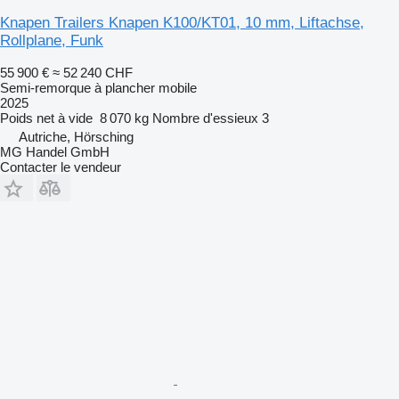
Knapen Trailers Knapen K100/KT01, 10 mm, Liftachse,
Rollplane, Funk
55 900 €
≈ 52 240 CHF
Semi-remorque à plancher mobile
2025
Poids net à vide
8 070 kg
Nombre d'essieux
3
Autriche, Hörsching
MG Handel GmbH
Contacter le vendeur