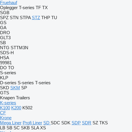
Fruehauf
Oplegger
T-series
TF
TX
SGB
SPZ
STN
STPA
STZ
THP
TU
GS
GA
DRO
GLT3
SB
NTG
STTM3N
SDS-H
HSA
99981
DO
TO
S-series
KLP
D-series
S-series
T-series
SKD
SKM
SP
GTS
Knapen Trailers
K-series
K100
K200
K502
CF
Krone
Mega Liner
Profi Liner
SD
SDC
SDK
SDP
SDR
SZ
TKS
LB
SB
SC
SKB
SLA
XS