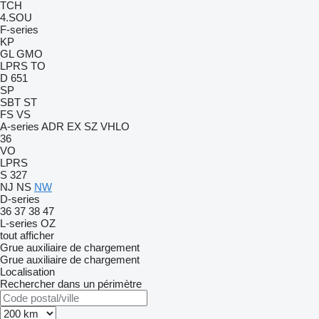
TCH
4.SOU
F-series
KP
GL
GMO
LPRS
TO
D 651
SP
SBT
ST
FS
VS
A-series
ADR
EX
SZ
VHLO
36
VO
LPRS
S 327
NJ
NS
NW
D-series
36
37
38
47
L-series
OZ
tout afficher
Grue auxiliaire de chargement
Grue auxiliaire de chargement
Localisation
Rechercher dans un périmètre