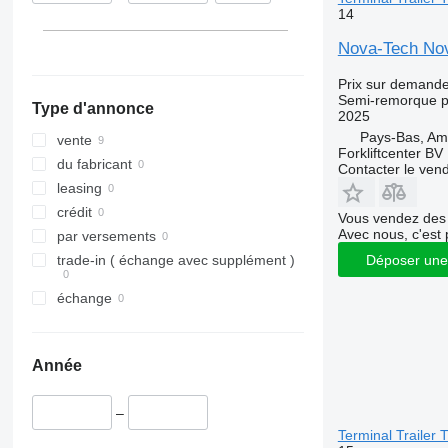
14
Nova-Tech Nov
Prix sur demand
Semi-remorque p
Type d'annonce
2025
Pays-Bas, A
vente
Forkliftcenter BV
du fabricant
Contacter le ven
leasing
crédit
Vous vendez des 
Avec nous, c'est 
par versements
Déposer une
trade-in ( échange avec supplément )
échange
Année
–
Terminal Trailer