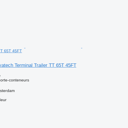
 TT 65T 45FT
atech Terminal Trailer TT 65T 45FT
e
orte-conteneurs
msterdam
deur