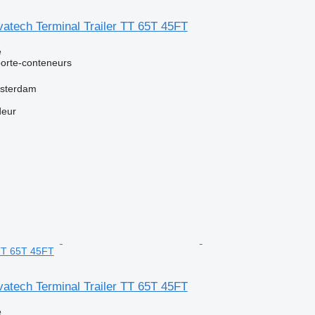
atech Terminal Trailer TT 65T 45FT
e
orte-conteneurs
msterdam
deur
 TT 65T 45FT
atech Terminal Trailer TT 65T 45FT
e