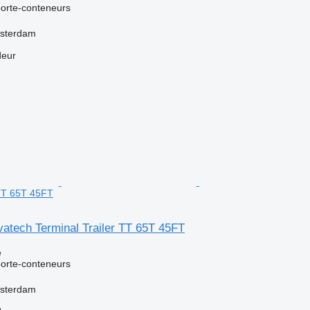
orte-conteneurs
msterdam
deur
 TT 65T 45FT
atech Terminal Trailer TT 65T 45FT
e
orte-conteneurs
msterdam