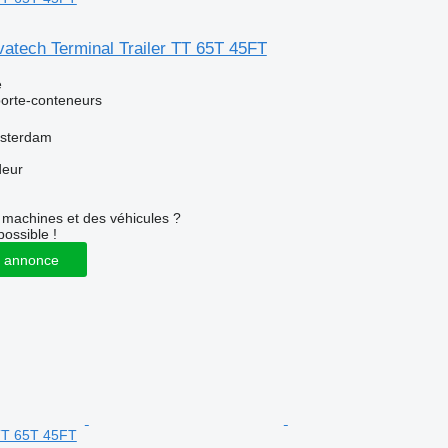
atech Terminal Trailer TT 65T 45FT
e
orte-conteneurs
msterdam
deur
machines et des véhicules ?
possible !
 annonce
 TT 65T 45FT