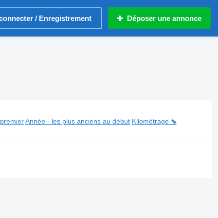
connecter / Enregistrement
Déposer une annonce
 premier
Année - les plus anciens au début
Kilométrage ⬊