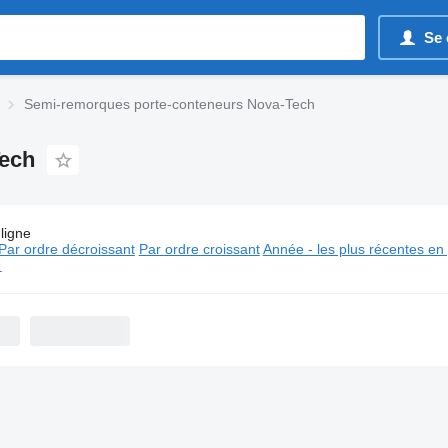
Se 
Semi-remorques porte-conteneurs Nova-Tech
Tech
ligne
:
Semi-remorques porte-conteneurs Nova-Tech
Par ordre décroissant
Par ordre croissant
Année - les plus récentes en
⬈