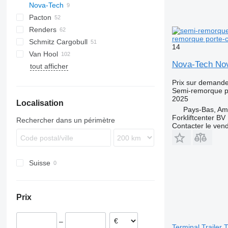
Nova-Tech
4 series
FT
Sliding
OPL
SD
SC
S 24
0-2
G-series
SL
Pacton
5 series
Stack
OPP
SDC
XS
SW
0-3
S-series
Renders
O-3
ET3
remorque porte-c
Schmitz Cargobull
T-series
Euro
Kaiser
14
Van Hool
TXC
ROC
S-series
SPA
CS
SP
Nova-Tech Nov
tout afficher
SCB
A-series
LPRS
NS
38
SCF
ADR
Prix sur demand
SCS
EX
Semi-remorque p
2025
Localisation
SGF
Pays-Bas, A
Forkliftcenter BV
Rechercher dans un périmètre
Contacter le ven
Suisse
Prix
–
Terminal Trailer