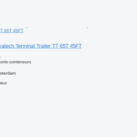
 TT 65T 45FT
atech Terminal Trailer TT 65T 45FT
e
orte-conteneurs
msterdam
deur