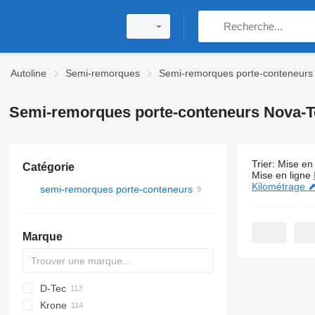
Autoline
Semi-remorques
Semi-remorques porte-conteneurs
Semi-remorques porte-conteneurs Nova-
Trier
:
Mise en 
Catégorie
9 annonces
Mise en ligne
Kilométrage 
semi-remorques porte-conteneurs
Marque
D-Tec
2 series
ADR
CCS
Krone
3 series
BPO
CT
EF
ADR
SDS
T-series
SB