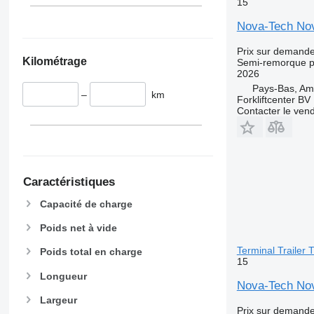
15
Nova-Tech Nov
Prix sur demand
Kilométrage
Semi-remorque p
2026
Pays-Bas, A
–
km
Forkliftcenter BV
Contacter le ven
Caractéristiques
Capacité de charge
Poids net à vide
Terminal Trailer
Poids total en charge
15
Longueur
Nova-Tech Nov
Largeur
Prix sur demand