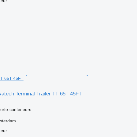
deur
 TT 65T 45FT
atech Terminal Trailer TT 65T 45FT
e
orte-conteneurs
msterdam
deur