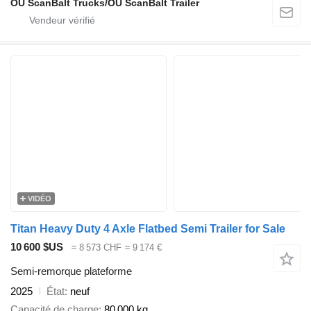
OÜ ScanBalt Trucks/OÜ ScanBalt Trailer
VIDÉO
Titan Heavy Duty 4 Axle Flatbed Semi Trailer for Sale
10 600 $US
≈ 8 573 CHF
≈ 9 174 €
Semi-remorque plateforme
2025
État
neuf
Capacité de charge
80 000 kg