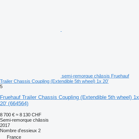
semi-remorque châssis Fruehauf
Trailer Chassis Coupling (Extendible 5th wheel) 1x 20'
5
Fruehauf Trailer Chassis Coupling (Extendible 5th wheel) 1x
20'
(664564)
8 700 €
≈ 8 130 CHF
Semi-remorque châssis
2017
Nombre d'essieux
2
France