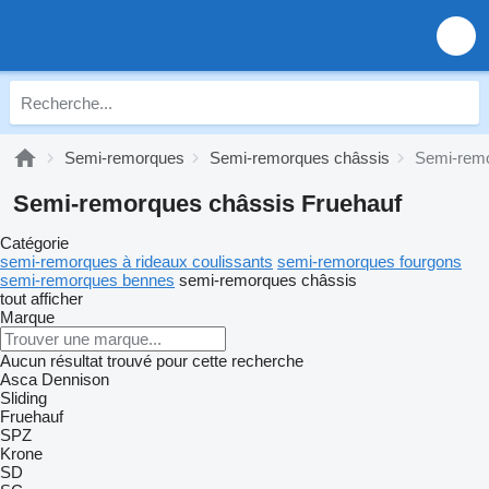
Semi-remorques
Semi-remorques châssis
Semi-remo
Semi-remorques châssis Fruehauf
Catégorie
semi-remorques à rideaux coulissants
semi-remorques fourgons
semi-remorques bennes
semi-remorques châssis
tout afficher
Marque
Aucun résultat trouvé pour cette recherche
Asca
Dennison
Sliding
Fruehauf
SPZ
Krone
SD