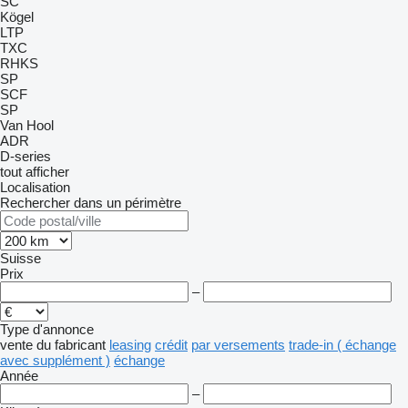
SC
Kögel
LTP
TXC
RHKS
SP
SCF
SP
Van Hool
ADR
D-series
tout afficher
Localisation
Rechercher dans un périmètre
Suisse
Prix
–
Type d'annonce
vente
du fabricant
leasing
crédit
par versements
trade-in ( échange
avec supplément )
échange
Année
–