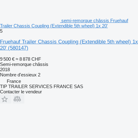
semi-remorque châssis Fruehauf
Trailer Chassis Coupling (Extendible 5th wheel) 1x 20'
5
Fruehauf Trailer Chassis Coupling (Extendible 5th wheel) 1x
20'
(580147)
9 500 €
≈ 8 878 CHF
Semi-remorque châssis
2018
Nombre d'essieux
2
France
TIP TRAILER SERVICES FRANCE SAS
Contacter le vendeur