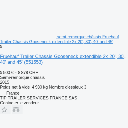
semi-remorque châssis Fruehauf
Trailer Chassis Gooseneck extendible 2x 20', 30', 40' and 45'
9
Fruehauf Trailer Chassis Gooseneck extendible 2x 20', 30',
40' and 45'
(551553)
9 500 €
≈ 8 878 CHF
Semi-remorque châssis
2015
Poids net à vide
4 930 kg
Nombre d'essieux
3
France
TIP TRAILER SERVICES FRANCE SAS
Contacter le vendeur