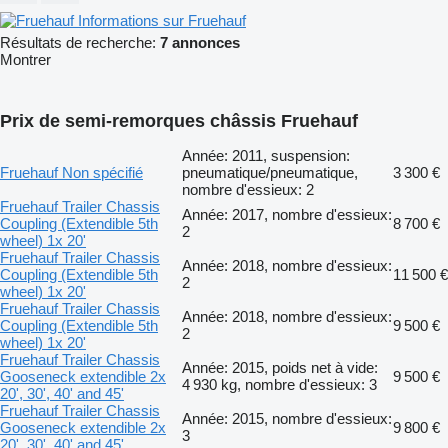
Informations sur Fruehauf
Résultats de recherche:
7 annonces
Montrer
Prix de semi-remorques châssis Fruehauf
Année: 2011, suspension:
Fruehauf Non spécifié
pneumatique/pneumatique,
3 300 €
nombre d'essieux: 2
Fruehauf Trailer Chassis
Année: 2017, nombre d'essieux:
Coupling (Extendible 5th
8 700 €
2
wheel) 1x 20'
Fruehauf Trailer Chassis
Année: 2018, nombre d'essieux:
Coupling (Extendible 5th
11 500 €
2
wheel) 1x 20'
Fruehauf Trailer Chassis
Année: 2018, nombre d'essieux:
Coupling (Extendible 5th
9 500 €
2
wheel) 1x 20'
Fruehauf Trailer Chassis
Année: 2015, poids net à vide:
Gooseneck extendible 2x
9 500 €
4 930 kg, nombre d'essieux: 3
20', 30', 40' and 45'
Fruehauf Trailer Chassis
Année: 2015, nombre d'essieux:
Gooseneck extendible 2x
9 800 €
3
20', 30', 40' and 45'