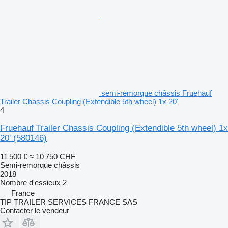
semi-remorque châssis Fruehauf
Trailer Chassis Coupling (Extendible 5th wheel) 1x 20'
4
Fruehauf Trailer Chassis Coupling (Extendible 5th wheel) 1x
20'
(580146)
11 500 €
≈ 10 750 CHF
Semi-remorque châssis
2018
Nombre d'essieux
2
France
TIP TRAILER SERVICES FRANCE SAS
Contacter le vendeur