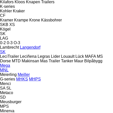
Kilafors
Kloos
Knapen Trailers
K-series
Kohler
Kraker
CF
Kramer
Krampe
Krone
Kässbohrer
SKB
XS
Kögel
SK
LAG
0-2
0-3
O-3
Lambrecht
Langendorf
SK
LeciTrailer
Leciñena
Legras
Lider
Louault
Lück
MAFA
MS
Dorse
MTD
Makinsan
Mas Trailer Tanker
Maur Bilpåbygg
Mega
MNL
Meierling
Meiller
G-series
MHKS
MHPS
Menci
SA
SL
Metaco
SD
Meusburger
MPS
Minerva