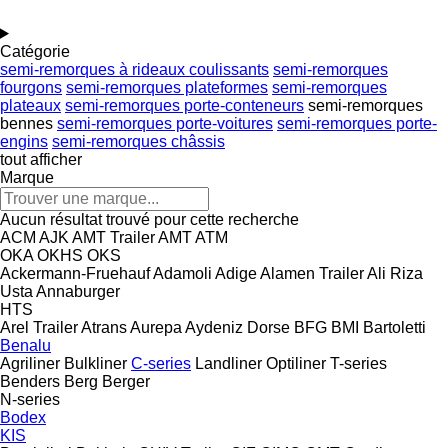
Catégorie
semi-remorques à rideaux coulissants
semi-remorques
fourgons
semi-remorques plateformes
semi-remorques
plateaux
semi-remorques porte-conteneurs
semi-remorques
bennes
semi-remorques porte-voitures
semi-remorques porte-
engins
semi-remorques châssis
tout afficher
Marque
Aucun résultat trouvé pour cette recherche
ACM
AJK
AMT Trailer
AMT
ATM
OKA
OKHS
OKS
Ackermann-Fruehauf
Adamoli
Adige
Alamen Trailer
Ali Riza
Usta
Annaburger
HTS
Arel Trailer
Atrans
Aurepa
Aydeniz Dorse
BFG
BMI
Bartoletti
Benalu
Agriliner
Bulkliner
C-series
Landliner
Optiliner
T-series
Benders
Berg
Berger
N-series
Bodex
KIS