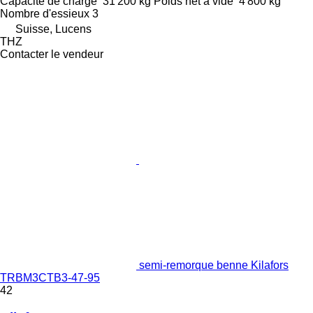
Capacité de charge
31 200 kg
Poids net à vide
4 800 kg
Nombre d'essieux
3
Suisse, Lucens
THZ
Contacter le vendeur
semi-remorque benne Kilafors
TRBM3CTB3-47-95
42