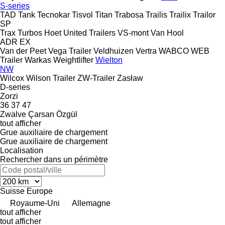
S-series
TAD
Tank
Tecnokar
Tisvol
Titan
Trabosa
Trailis
Trailix
Trailor
SP
Trax
Turbos Hoet
United Trailers
VS-mont
Van Hool
ADR
EX
Van der Peet
Vega Trailer
Veldhuizen
Vertra
WABCO
WEB
Trailer
Warkas
Weightlifter
Wielton
NW
Wilcox
Wilson Trailer
ZW-Trailer
Zasław
D-series
Zorzi
36
37
47
Zwalve
Çarsan
Özgül
tout afficher
Grue auxiliaire de chargement
Grue auxiliaire de chargement
Localisation
Rechercher dans un périmètre
Suisse
Europe
Royaume-Uni
Allemagne
tout afficher
tout afficher