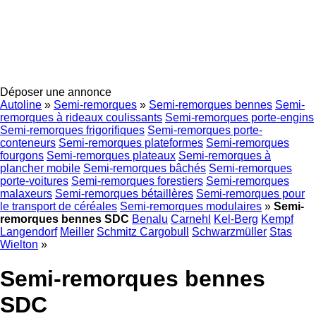
Déposer une annonce
Autoline
»
Semi-remorques
»
Semi-remorques bennes
Semi-
remorques à rideaux coulissants
Semi-remorques porte-engins
Semi-remorques frigorifiques
Semi-remorques porte-
conteneurs
Semi-remorques plateformes
Semi-remorques
fourgons
Semi-remorques plateaux
Semi-remorques à
plancher mobile
Semi-remorques bâchés
Semi-remorques
porte-voitures
Semi-remorques forestiers
Semi-remorques
malaxeurs
Semi-remorques bétaillères
Semi-remorques pour
le transport de céréales
Semi-remorques modulaires
»
Semi-
remorques bennes SDC
Benalu
Carnehl
Kel-Berg
Kempf
Langendorf
Meiller
Schmitz Cargobull
Schwarzmüller
Stas
Wielton
»
Semi-remorques bennes
SDC