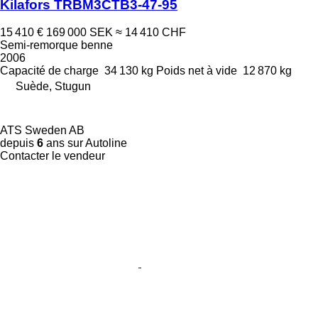
Kilafors TRBM3CTB3-47-95
15 410 €
169 000 SEK
≈ 14 410 CHF
Semi-remorque benne
2006
Capacité de charge
34 130 kg
Poids net à vide
12 870 kg
Suède, Stugun
ATS Sweden AB
depuis
6
ans sur Autoline
Contacter le vendeur