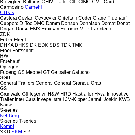
Breviglieri
Bulthuis
CHIV Trailer
CIF
CIMC
CMT
Cardi
Carmosino
Carnehl
CHKS
Castera
Ceylan
Ceytreyler
Chieftain
Coder
Crane Fruehauf
Cuppers
D-Tec
DMC
Damm
Danson
Dennison
Domat
Donat
Doğan Dorse
EMS
Emirsan
Euromix MTP
Farmtech
ZDK
Feber
Fliegl
DHKA
DHKS
DK
EDK
SDS
TDK
TMK
Floor
Fortschritt
HW
Fruehauf
Oplegger
Fudeng
GS Meppel
GT
Galtrailer
Galucho
SGB
General Trailers
General
General
Granalu
Gras
GS
Grünwald
Gürleşenyıl
H&W
HRD
Hastrailer
Hyva
Innovative
Trailer
Inter Cars
Invepe
Istrail
JM-Kipper
Janmil
Joskin
KWB
Kaiser
S-series
Kel-Berg
S-series
T-series
Kempf
SKD
SKM
SP