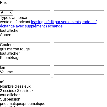
Prix
–
Type d'annonce
vente
du fabricant
leasing
crédit
par versements
trade-in (
échange avec supplément )
échange
tout afficher
Année
–
Couleur
gris
marron
rouge
tout afficher
Kilométrage
–
km
Volume
–
m³
Nombre d'essieux
2 essieux
3 essieux
tout afficher
Suspension
pneumatique/pneumatique