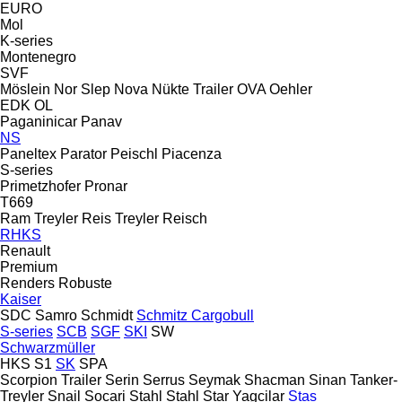
EURO
Mol
K-series
Montenegro
SVF
Möslein
Nor Slep
Nova
Nükte Trailer
OVA
Oehler
EDK
OL
Paganinicar
Panav
NS
Paneltex
Parator
Peischl
Piacenza
S-series
Primetzhofer
Pronar
T669
Ram Treyler
Reis Treyler
Reisch
RHKS
Renault
Premium
Renders
Robuste
Kaiser
SDC
Samro
Schmidt
Schmitz Cargobull
S-series
SCB
SGF
SKI
SW
Schwarzmüller
HKS
S1
SK
SPA
Scorpion Trailer
Serin
Serrus
Seymak
Shacman
Sinan Tanker-
Treyler
Snail
Socari
Stahl
Stahl
Star Yagcilar
Stas