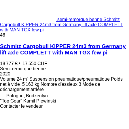
semi-remorque benne Schmitz
Cargobull KIPPER 24m3 from Germany lift axle COMPLETT
with MAN TGX few pi
46
Schmitz Cargobull KIPPER 24m3 from Germany
lift axle COMPLETT with MAN TGX few pi
18 777 €
≈ 17 550 CHF
Semi-remorque benne
2020
Volume
24 m³
Suspension
pneumatique/pneumatique
Poids
net à vide
5 163 kg
Nombre d'essieux
3
Mode de
déchargement
arrière
Pologne, Bodzentyn
"Top Gear" Kamil Plewiński
Contacter le vendeur