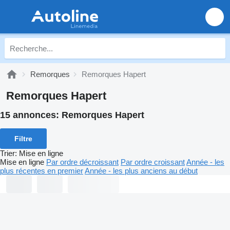
Remorques
Remorques Hapert
Remorques Hapert
15 annonces:
Remorques Hapert
Filtre
Trier
:
Mise en ligne
Mise en ligne
Par ordre décroissant
Par ordre croissant
Année - les
plus récentes en premier
Année - les plus anciens au début