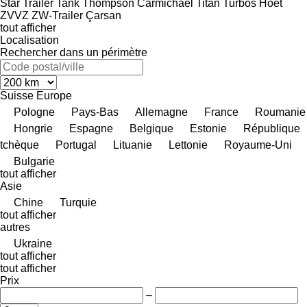
Star Trailer
Tank
Thompson Carmichael
Titan
Turbos Hoet
ZVVZ
ZW-Trailer
Çarsan
tout afficher
Localisation
Rechercher dans un périmètre
Suisse
Europe
Pologne
Pays-Bas
Allemagne
France
Roumanie
Hongrie
Espagne
Belgique
Estonie
République
tchèque
Portugal
Lituanie
Lettonie
Royaume-Uni
Bulgarie
tout afficher
Asie
Chine
Turquie
tout afficher
autres
Ukraine
tout afficher
tout afficher
Prix
–