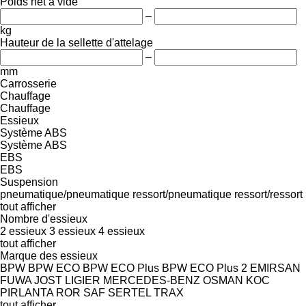
Poids net à vide
–
kg
Hauteur de la sellette d'attelage
–
mm
Carrosserie
Chauffage
Chauffage
Essieux
Système ABS
Système ABS
EBS
EBS
Suspension
pneumatique/pneumatique
ressort/pneumatique
ressort/ressort
tout afficher
Nombre d'essieux
2 essieux
3 essieux
4 essieux
tout afficher
Marque des essieux
BPW
BPW ECO
BPW ECO Plus
BPW ECO Plus 2
EMIRSAN
FUWA
JOST
LIGIER
MERCEDES-BENZ
OSMAN KOC
PIRLANTA
ROR
SAF
SERTEL
TRAX
tout afficher