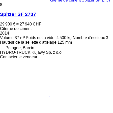
citerne de ciment Spitzer SF 2737
8
Spitzer SF 2737
29 900 €
≈ 27 940 CHF
Citerne de ciment
2014
Volume
37 m³
Poids net à vide
4 500 kg
Nombre d'essieux
3
Hauteur de la sellette d'attelage
125 mm
Pologne, Barcin
HYDRO-TRUCK Kujawy Sp. z o.o.
Contacter le vendeur