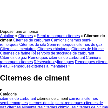
Déposer une annonce
Autoline
»
Citernes
»
Semi-remorques citernes
»
Citernes de
ciment
Citernes de carburant
Camions citernes semi-
remorques
Citernes de silo
Semi-remorques citernes de gaz
Citernes alimentaires
Citernes chimiques
Citernes de bitume
Citernes de farine
Réservoirs de stockage de carburant
Citernes de gaz
Remorques citernes de carburant
Camions
remorques citernes
Réservoirs cylindriques
Remorques citerne
à eau
Remorques-citernes alimentaires
»
Citernes de ciment
Catégorie
citernes de carburant
citernes de ciment
camions citernes
semi-remorques
citernes de silo
semi-remorques citernes de
gaz
citernes alimentaires
citernes chimiques
citernes de bitume