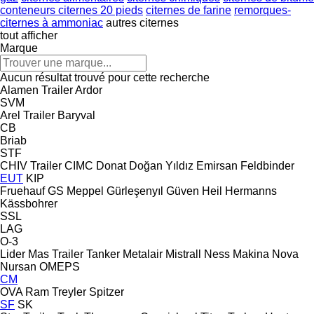
conteneurs citernes 20 pieds
citernes de farine
remorques-
citernes à ammoniac
autres citernes
tout afficher
Marque
Aucun résultat trouvé pour cette recherche
Alamen Trailer
Ardor
SVM
Arel Trailer
Baryval
CB
Briab
STF
CHIV Trailer
CIMC
Donat
Doğan Yıldız
Emirsan
Feldbinder
EUT
KIP
Fruehauf
GS Meppel
Gürleşenyıl
Güven
Heil
Hermanns
Kässbohrer
SSL
LAG
O-3
Lider
Mas Trailer Tanker
Metalair
Mistrall
Ness Makina
Nova
Nursan
OMEPS
CM
OVA
Ram Treyler
Spitzer
SF
SK