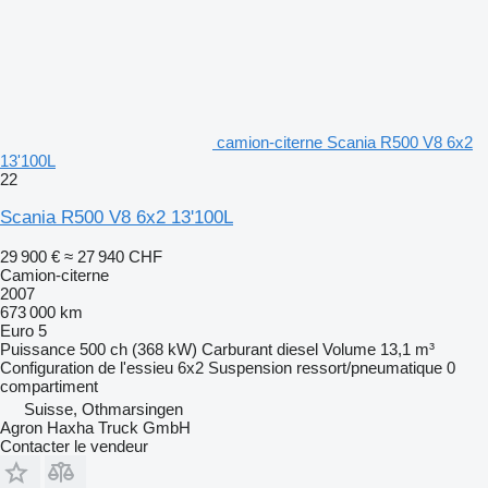
camion-citerne Scania R500 V8 6x2
13'100L
22
Scania R500 V8 6x2 13'100L
29 900 €
≈ 27 940 CHF
Camion-citerne
2007
673 000 km
Euro 5
Puissance
500 ch (368 kW)
Carburant
diesel
Volume
13,1 m³
Configuration de l'essieu
6x2
Suspension
ressort/pneumatique
0
compartiment
Suisse, Othmarsingen
Agron Haxha Truck GmbH
Contacter le vendeur