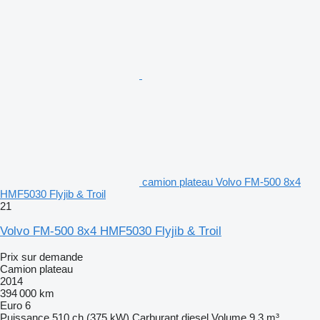
camion plateau Volvo FM-500 8x4
HMF5030 Flyjib & Troil
21
Volvo FM-500 8x4 HMF5030 Flyjib & Troil
Prix sur demande
Camion plateau
2014
394 000 km
Euro 6
Puissance
510 ch (375 kW)
Carburant
diesel
Volume
9,3 m³