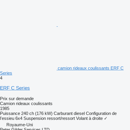
camion rideaux coulissants ERF C
Series
4
ERF C Series
Prix sur demande
Camion rideaux coulissants
1985
Puissance
240 ch (176 kW)
Carburant
diesel
Configuration de
l'essieu
6x4
Suspension
ressort/ressort
Volant à droite
✓
Royaume-Uni
Peter Gilder Services LTD