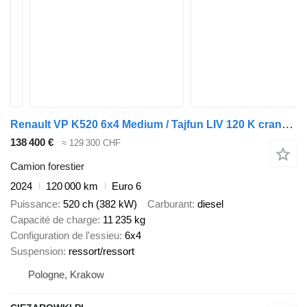
Renault VP K520 6x4 Medium / Tajfun LIV 120 K crane / 120 tho. km! / 202
138 400 €
≈ 129 300 CHF
Camion forestier
2024
120 000 km
Euro 6
Puissance
520 ch (382 kW)
Carburant
diesel
Capacité de charge
11 235 kg
Configuration de l'essieu
6x4
Suspension
ressort/ressort
Pologne, Krakow