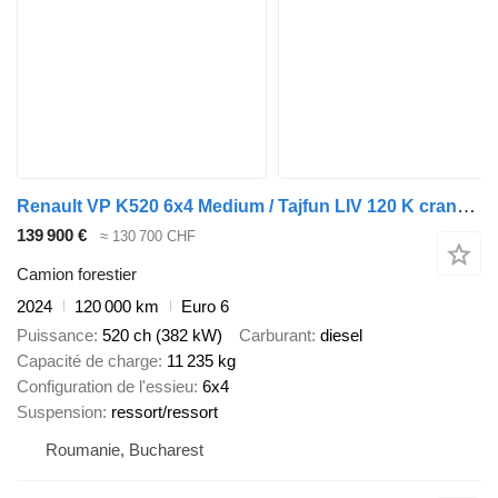
Renault VP K520 6x4 Medium / Tajfun LIV 120 K crane / 120 tho. km! / 202
139 900 €
≈ 130 700 CHF
Camion forestier
2024
120 000 km
Euro 6
Puissance
520 ch (382 kW)
Carburant
diesel
Capacité de charge
11 235 kg
Configuration de l'essieu
6x4
Suspension
ressort/ressort
Roumanie, Bucharest