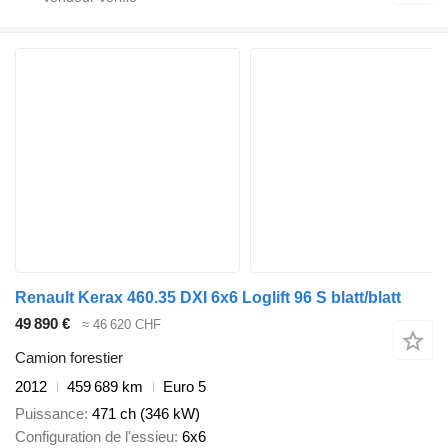
Renault Kerax 460.35 DXI 6x6 Loglift 96 S blatt/blatt
49 890 €
≈ 46 620 CHF
Camion forestier
2012
459 689 km
Euro 5
Puissance
471 ch (346 kW)
Configuration de l'essieu
6x6