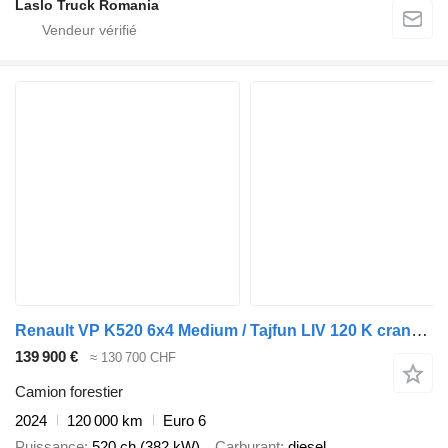
Laslo Truck Romania
Renault VP K520 6x4 Medium / Tajfun LIV 120 K crane / 120 tho. km! / 202
139 900 €
≈ 130 700 CHF
Camion forestier
2024
120 000 km
Euro 6
Puissance
520 ch (382 kW)
Carburant
diesel