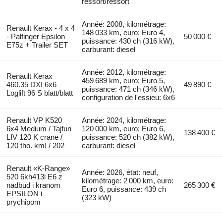
ressort/ressort
Année: 2008, kilométrage:
Renault Kerax - 4 x 4
148 033 km, euro: Euro 4,
- Palfinger Epsilon
50 000 €
puissance: 430 ch (316 kW),
E75z + Trailer SET
carburant: diesel
Année: 2012, kilométrage:
Renault Kerax
459 689 km, euro: Euro 5,
460.35 DXI 6x6
49 890 €
puissance: 471 ch (346 kW),
Loglift 96 S blatt/blatt
configuration de l'essieu: 6x6
Renault VP K520
Année: 2024, kilométrage:
6x4 Medium / Tajfun
120 000 km, euro: Euro 6,
138 400 €
LIV 120 K crane /
puissance: 520 ch (382 kW),
120 tho. km! / 202
carburant: diesel
Renault «K-Range»
Année: 2026, état: neuf,
520 6kh413l E6 z
kilométrage: 2 000 km, euro:
nadbud i kranom
265 300 €
Euro 6, puissance: 439 ch
EPSILON i
(323 kW)
prychipom