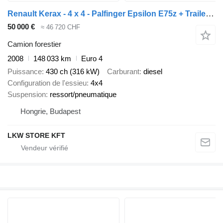
Renault Kerax - 4 x 4 - Palfinger Epsilon E75z + Trailer SET
50 000 €
≈ 46 720 CHF
Camion forestier
2008
148 033 km
Euro 4
Puissance
430 ch (316 kW)
Carburant
diesel
Configuration de l'essieu
4x4
Suspension
ressort/pneumatique
Hongrie, Budapest
LKW STORE KFT