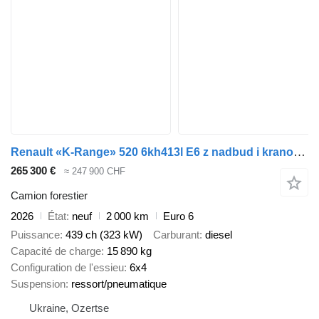
Renault «K-Range» 520 6kh413l E6 z nadbud i kranom EPSILON i prychipom
265 300 €
≈ 247 900 CHF
Camion forestier
2026
État
neuf
2 000 km
Euro 6
Puissance
439 ch (323 kW)
Carburant
diesel
Capacité de charge
15 890 kg
Configuration de l'essieu
6x4
Suspension
ressort/pneumatique
Ukraine, Ozertse