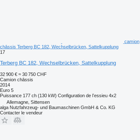
camion
châssis Terberg BC 182, Wechselbrücken, Sattelkupplung
17
Terberg BC 182, Wechselbrücken, Sattelkupplung
32 900 €
≈ 30 750 CHF
Camion châssis
2014
Euro 5
Puissance
177 ch (130 kW)
Configuration de l'essieu
4x2
Allemagne, Sittensen
alga Nutzfahrzeug- und Baumaschinen GmbH & Co. KG
Contacter le vendeur