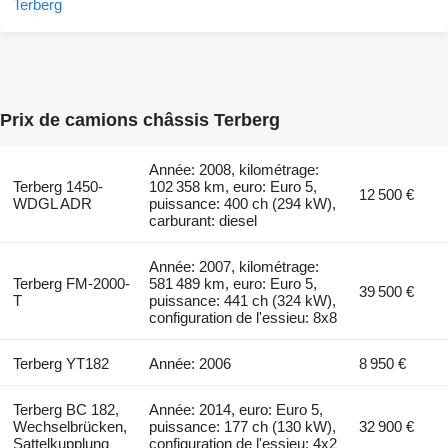
Prix de camions châssis Terberg
Année: 2008, kilométrage:
Terberg 1450-
102 358 km, euro: Euro 5,
12 500 €
WDGL ADR
puissance: 400 ch (294 kW),
carburant: diesel
Année: 2007, kilométrage:
Terberg FM-2000-
581 489 km, euro: Euro 5,
39 500 €
T
puissance: 441 ch (324 kW),
configuration de l'essieu: 8x8
Terberg YT182
Année: 2006
8 950 €
Terberg BC 182,
Année: 2014, euro: Euro 5,
Wechselbrücken,
puissance: 177 ch (130 kW),
32 900 €
Sattelkupplung
configuration de l'essieu: 4x2