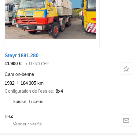
Steyr 1891.280
11 900 €
≈ 11 070 CHF
Camion-benne
1982
184 305 km
Configuration de l'essieu
8x4
Suisse, Lucens
THZ