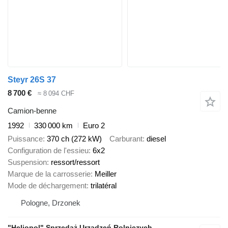
Steyr 26S 37
8 700 €
≈ 8 094 CHF
Camion-benne
1992
330 000 km
Euro 2
Puissance
370 ch (272 kW)
Carburant
diesel
Configuration de l'essieu
6x2
Suspension
ressort/ressort
Marque de la carrosserie
Meiller
Mode de déchargement
trilatéral
Pologne, Drzonek
"Heliopol" Sprzedaż Urządzeń Rolniczych