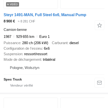
VIDÉO
Steyr 1491-MAN, Full Steel 6x6, Manual Pump
8 900 €
≈ 8 281 CHF
Camion-benne
1987
929 655 km
Euro 1
Puissance
280 ch (206 kW)
Carburant
diesel
Configuration de l'essieu
6x6
Suspension
ressort/ressort
Mode de déchargement
trilatéral
Pologne, Wolsztyn
Spec Truck