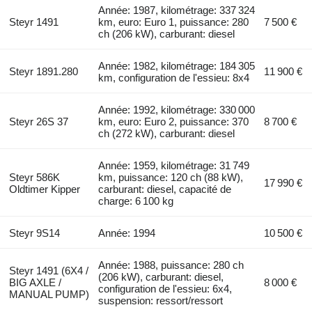
Année: 1987, kilométrage: 337 324
Steyr 1491
km, euro: Euro 1, puissance: 280
7 500 €
ch (206 kW), carburant: diesel
Année: 1982, kilométrage: 184 305
Steyr 1891.280
11 900 €
km, configuration de l'essieu: 8x4
Année: 1992, kilométrage: 330 000
Steyr 26S 37
km, euro: Euro 2, puissance: 370
8 700 €
ch (272 kW), carburant: diesel
Année: 1959, kilométrage: 31 749
Steyr 586K
km, puissance: 120 ch (88 kW),
17 990 €
Oldtimer Kipper
carburant: diesel, capacité de
charge: 6 100 kg
Steyr 9S14
Année: 1994
10 500 €
Année: 1988, puissance: 280 ch
Steyr 1491 (6X4 /
(206 kW), carburant: diesel,
BIG AXLE /
8 000 €
configuration de l'essieu: 6x4,
MANUAL PUMP)
suspension: ressort/ressort