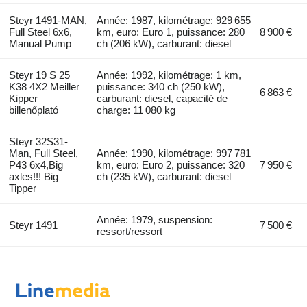
Steyr 1491-MAN,
Année: 1987, kilométrage: 929 655
Full Steel 6x6,
km, euro: Euro 1, puissance: 280
8 900 €
Manual Pump
ch (206 kW), carburant: diesel
Steyr 19 S 25
Année: 1992, kilométrage: 1 km,
K38 4X2 Meiller
puissance: 340 ch (250 kW),
6 863 €
Kipper
carburant: diesel, capacité de
billenőplató
charge: 11 080 kg
Steyr 32S31-
Man, Full Steel,
Année: 1990, kilométrage: 997 781
P43 6x4,Big
km, euro: Euro 2, puissance: 320
7 950 €
axles!!! Big
ch (235 kW), carburant: diesel
Tipper
Année: 1979, suspension:
Steyr 1491
7 500 €
ressort/ressort