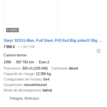
VIDÉO
Steyr 32S31-Man, Full Steel, P43 6x4,Big axles!!! Big Tipper
7 950 €
≈ 7 397 CHF
Camion-benne
1990
997 781 km
Euro 2
Puissance
320 ch (235 kW)
Carburant
diesel
Capacité de charge
12 350 kg
Configuration de l'essieu
6x4
Suspension
ressort/ressort
Mode de déchargement
latéral
Pologne, Wolsztyn