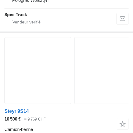
Pologne, Wolsztyn
Spec Truck
Steyr 9S14
10 500 €
≈ 9 769 CHF
Camion-benne