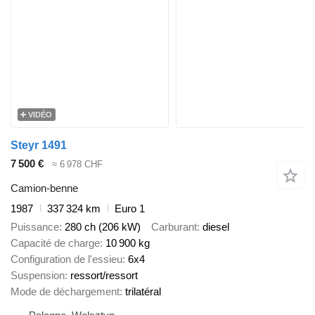
VIDÉO
Steyr 1491
7 500 €
≈ 6 978 CHF
Camion-benne
1987
337 324 km
Euro 1
Puissance
280 ch (206 kW)
Carburant
diesel
Capacité de charge
10 900 kg
Configuration de l'essieu
6x4
Suspension
ressort/ressort
Mode de déchargement
trilatéral