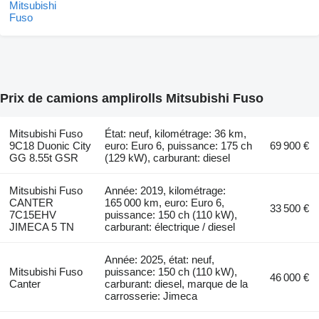
Prix de camions amplirolls Mitsubishi Fuso
Mitsubishi Fuso
État: neuf, kilométrage: 36 km,
9C18 Duonic City
euro: Euro 6, puissance: 175 ch
69 900 €
GG 8.55t GSR
(129 kW), carburant: diesel
Mitsubishi Fuso
Année: 2019, kilométrage:
CANTER
165 000 km, euro: Euro 6,
33 500 €
7C15EHV
puissance: 150 ch (110 kW),
JIMECA 5 TN
carburant: électrique / diesel
Année: 2025, état: neuf,
Mitsubishi Fuso
puissance: 150 ch (110 kW),
46 000 €
Canter
carburant: diesel, marque de la
carrosserie: Jimeca