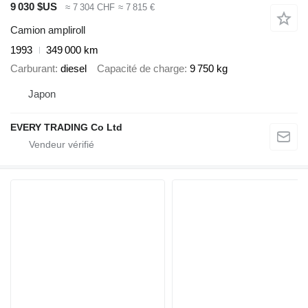
9 030 $US
≈ 7 304 CHF
≈ 7 815 €
Camion ampliroll
1993
349 000 km
Carburant
diesel
Capacité de charge
9 750 kg
Japon
EVERY TRADING Co Ltd