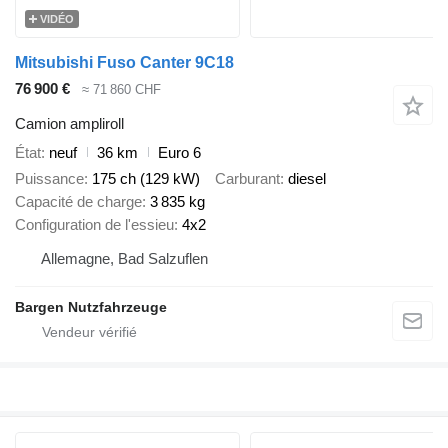
VIDÉO
Mitsubishi Fuso Canter 9C18
76 900 €
≈ 71 860 CHF
Camion ampliroll
État
neuf
36 km
Euro 6
Puissance
175 ch (129 kW)
Carburant
diesel
Capacité de charge
3 835 kg
Configuration de l'essieu
4x2
Allemagne, Bad Salzuflen
Bargen Nutzfahrzeuge