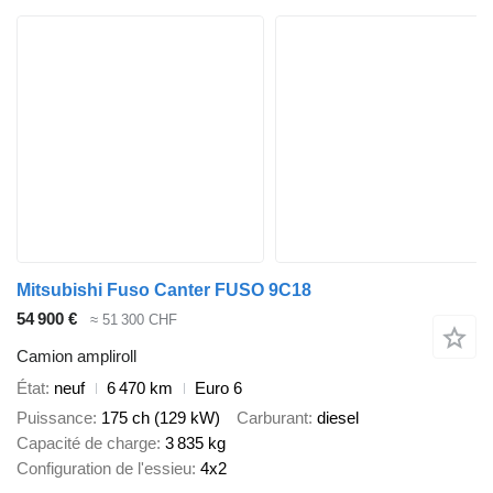
Mitsubishi Fuso Canter FUSO 9C18
54 900 €
≈ 51 300 CHF
Camion ampliroll
État
neuf
6 470 km
Euro 6
Puissance
175 ch (129 kW)
Carburant
diesel
Capacité de charge
3 835 kg
Configuration de l'essieu
4x2