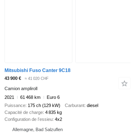
Mitsubishi Fuso Canter 9C18
43 900 €
≈ 41 020 CHF
Camion ampliroll
2021
61 468 km
Euro 6
Puissance
175 ch (129 kW)
Carburant
diesel
Capacité de charge
4 835 kg
Configuration de l'essieu
4x2
Allemagne, Bad Salzuflen