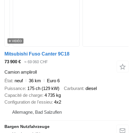
VIDÉO
Mitsubishi Fuso Canter 9C18
73 900 €
≈ 69 060 CHF
Camion ampliroll
État
neuf
36 km
Euro 6
Puissance
175 ch (129 kW)
Carburant
diesel
Capacité de charge
4 735 kg
Configuration de l'essieu
4x2
Allemagne, Bad Salzuflen
Bargen Nutzfahrzeuge