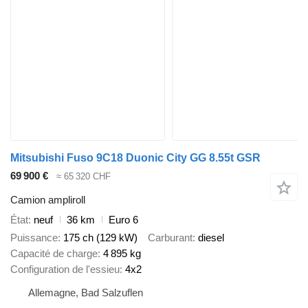
Mitsubishi Fuso 9C18 Duonic City GG 8.55t GSR
69 900 €
≈ 65 320 CHF
Camion ampliroll
État
neuf
36 km
Euro 6
Puissance
175 ch (129 kW)
Carburant
diesel
Capacité de charge
4 895 kg
Configuration de l'essieu
4x2
Allemagne, Bad Salzuflen