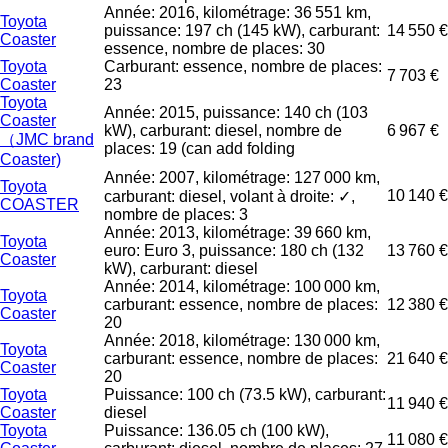
Année: 2016, kilométrage: 36 551 km,
Toyota
puissance: 197 ch (145 kW), carburant:
14 550 €
Coaster
essence, nombre de places: 30
Toyota
Carburant: essence, nombre de places:
7 703 €
Coaster
23
Toyota
Année: 2015, puissance: 140 ch (103
Coaster
kW), carburant: diesel, nombre de
6 967 €
（JMC brand
places: 19 (can add folding
Coaster)
Année: 2007, kilométrage: 127 000 km,
Toyota
10 140 €
carburant: diesel, volant à droite: ✓,
COASTER
nombre de places: 3
Année: 2013, kilométrage: 39 660 km,
Toyota
euro: Euro 3, puissance: 180 ch (132
13 760 €
Coaster
kW), carburant: diesel
Année: 2014, kilométrage: 100 000 km,
Toyota
carburant: essence, nombre de places:
12 380 €
Coaster
20
Année: 2018, kilométrage: 130 000 km,
Toyota
carburant: essence, nombre de places:
21 640 €
Coaster
20
Toyota
Puissance: 100 ch (73.5 kW), carburant:
11 940 €
Coaster
diesel
Toyota
Puissance: 136.05 ch (100 kW),
11 080 €