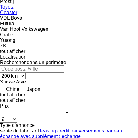
Prestij
Toyota
Coaster
VDL Bova
Futura
Van Hool
Volkswagen
Crafter
Yutong
ZK
tout afficher
Localisation
Rechercher dans un périmètre
Suisse
Asie
Chine
Japon
tout afficher
tout afficher
Prix
–
Type d'annonce
vente
du fabricant
leasing
crédit
par versements
trade-in (
échange avec supplément )
échange