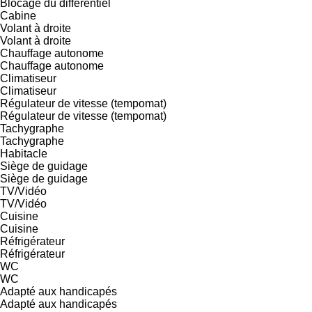
Blocage du différentiel
Cabine
Volant à droite
Volant à droite
Chauffage autonome
Chauffage autonome
Climatiseur
Climatiseur
Régulateur de vitesse (tempomat)
Régulateur de vitesse (tempomat)
Tachygraphe
Tachygraphe
Habitacle
Siège de guidage
Siège de guidage
TV/Vidéo
TV/Vidéo
Cuisine
Cuisine
Réfrigérateur
Réfrigérateur
WC
WC
Adapté aux handicapés
Adapté aux handicapés