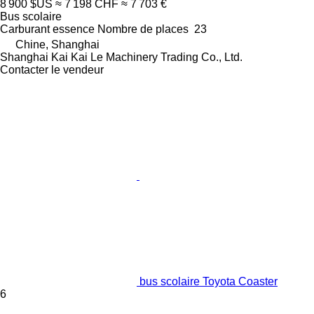
8 900 $US
≈ 7 198 CHF
≈ 7 703 €
Bus scolaire
Carburant
essence
Nombre de places
23
Chine, Shanghai
Shanghai Kai Kai Le Machinery Trading Co., Ltd.
Contacter le vendeur
bus scolaire Toyota Coaster
6