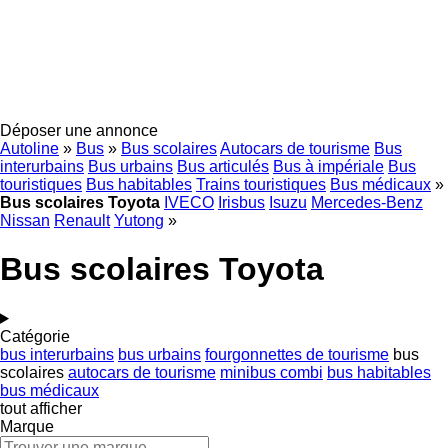
Déposer une annonce
Autoline
»
Bus
»
Bus scolaires
Autocars de tourisme
Bus
interurbains
Bus urbains
Bus articulés
Bus à impériale
Bus
touristiques
Bus habitables
Trains touristiques
Bus médicaux
»
Bus scolaires Toyota
IVECO
Irisbus
Isuzu
Mercedes-Benz
Nissan
Renault
Yutong
»
Bus scolaires Toyota
Catégorie
bus interurbains
bus urbains
fourgonnettes de tourisme
bus
scolaires
autocars de tourisme
minibus combi
bus habitables
bus médicaux
tout afficher
Marque