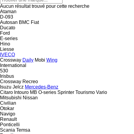
Aucun résultat trouvé pour cette recherche
Ataman
D-093
Autosan
BMC
Fiat
Ducato
Ford
E-series
Hino
Liesse
IVECO
Crossway
Daily
Mobi
Wing
International
530
Irisbus
Crossway
Recreo
Isuzu
Jelcz
Mercedes-Benz
Citaro
Intouro
MB
O-series
Sprinter
Tourismo
Vario
Mitsubishi
Nissan
Civilian
Otokar
Navigo
Renault
Ponticelli
Scania
Temsa