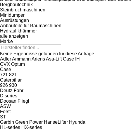
Bergbautechnik
Steinbruchmaschinen
Minidumper
Ausrüstungen
Anbauteile für Baumaschinen
Hydraulikhämmer
alle anzeigen
Marke
Keine Ergebnisse gefunden für diese Anfrage
Adler
Ammann
Ariens
Asa-Lift
Case IH
CVX
Optum
Case
721
821
Caterpillar
926
930
Deutz-Fahr
D series
Doosan
Fliegl
ASW
Först
ST
Garbin
Green Power
HanseLifter
Hyundai
HL-series
HX-series