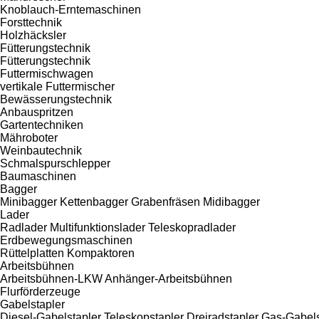
Knoblauch-Erntemaschinen
Forsttechnik
Holzhäcksler
Fütterungstechnik
Fütterungstechnik
Futtermischwagen
vertikale Futtermischer
Bewässerungstechnik
Anbauspritzen
Gartentechniken
Mähroboter
Weinbautechnik
Schmalspurschlepper
Baumaschinen
Bagger
Minibagger
Kettenbagger
Grabenfräsen
Midibagger
Lader
Radlader
Multifunktionslader
Teleskopradlader
Erdbewegungsmaschinen
Rüttelplatten
Kompaktoren
Arbeitsbühnen
Arbeitsbühnen-LKW
Anhänger-Arbeitsbühnen
Flurförderzeuge
Gabelstapler
Diesel-Gabelstapler
Teleskopstapler
Dreiradstapler
Gas-Gabels