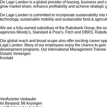
De Lage Landen is a global provider of leasing, business and c
grow market share, enhance profitability and achieve strategic 
De Lage Landen is committed to incorporate sustainability into 
technology, sustainable mobility and sustainable food & agricult
We are a fully-owned subsidiary of the Rabobank Group, the worl
agencies Moody's, Standard & Poor's, Fitch and DBRS, Rabobank 
Our global reach and broad scope also offer exciting career oppo
Lage Landen. Many of our employees enjoy the chance to gain pr
development programs. Our International Management Trainee prog
Details
Verbergen
Kontakt
Verifizierter Verkäufer
Im Bestand:
88 Anzeigen