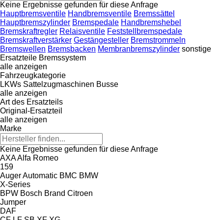
Keine Ergebnisse gefunden für diese Anfrage
Hauptbremsventile
Handbremsventile
Bremssättel
Hauptbremszylinder
Bremspedale
Handbremshebel
Bremskraftregler
Relaisventile
Feststellbremspedale
Bremskraftverstärker
Gestängesteller
Bremstrommeln
Bremswellen
Bremsbacken
Membranbremszylinder
sonstige
Ersatzteile Bremssystem
alle anzeigen
Fahrzeugkategorie
LKWs
Sattelzugmaschinen
Busse
alle anzeigen
Art des Ersatzteils
Original-Ersatzteil
alle anzeigen
Marke
Keine Ergebnisse gefunden für diese Anfrage
AXA
Alfa Romeo
159
Auger
Automatic
BMC
BMW
X-Series
BPW
Bosch
Brand
Citroen
Jumper
DAF
CF
LF
SB
XF
XG