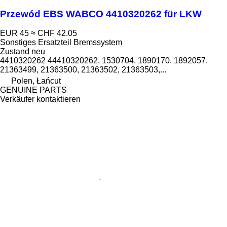
Przewód EBS WABCO 4410320262 für LKW
EUR 45
≈ CHF 42.05
Sonstiges Ersatzteil Bremssystem
Zustand
neu
4410320262 44410320262, 1530704, 1890170, 1892057,
21363499, 21363500, 21363502, 21363503,...
Polen, Łańcut
GENUINE PARTS
Verkäufer kontaktieren