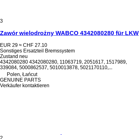
3
Zawór wielodrożny WABCO 4342080280 für LKW
EUR 29
≈ CHF 27.10
Sonstiges Ersatzteil Bremssystem
Zustand
neu
4342080280 4342080280, 11063719, 2051617, 1517989,
339084, 5000862537, 5010013878, 5021170110,...
Polen, Łańcut
GENUINE PARTS
Verkäufer kontaktieren
2