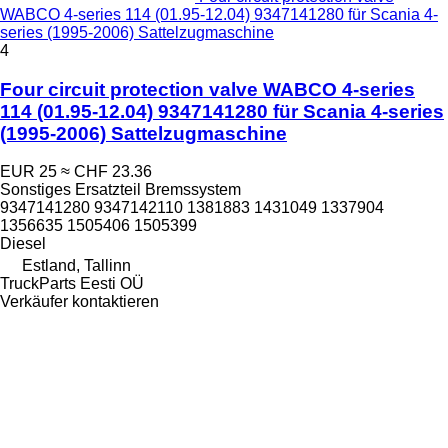
WABCO 4-series 114 (01.95-12.04) 9347141280 für Scania 4-
series (1995-2006) Sattelzugmaschine
4
Four circuit protection valve WABCO 4-series
114 (01.95-12.04) 9347141280 für Scania 4-series
(1995-2006) Sattelzugmaschine
EUR 25
≈ CHF 23.36
Sonstiges Ersatzteil Bremssystem
9347141280 9347142110 1381883 1431049 1337904
1356635 1505406 1505399
Diesel
Estland, Tallinn
TruckParts Eesti OÜ
Verkäufer kontaktieren