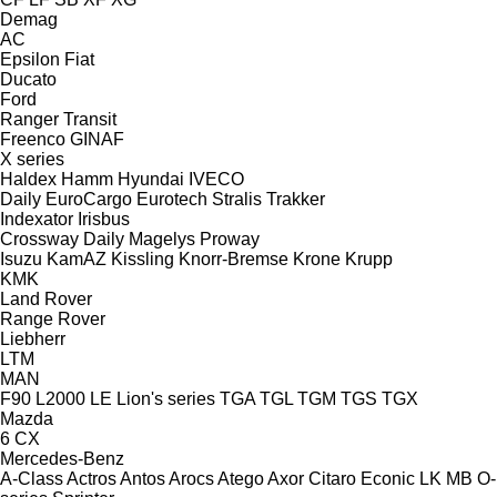
Demag
AC
Epsilon
Fiat
Ducato
Ford
Ranger
Transit
Freenco
GINAF
X series
Haldex
Hamm
Hyundai
IVECO
Daily
EuroCargo
Eurotech
Stralis
Trakker
Indexator
Irisbus
Crossway
Daily
Magelys
Proway
Isuzu
KamAZ
Kissling
Knorr-Bremse
Krone
Krupp
KMK
Land Rover
Range Rover
Liebherr
LTM
MAN
F90
L2000
LE
Lion's series
TGA
TGL
TGM
TGS
TGX
Mazda
6
CX
Mercedes-Benz
A-Class
Actros
Antos
Arocs
Atego
Axor
Citaro
Econic
LK
MB
O-