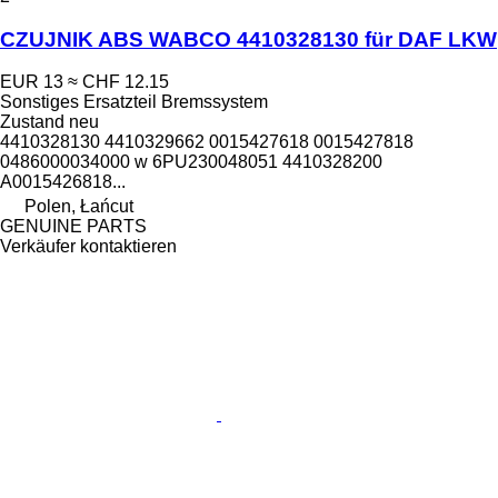
CZUJNIK ABS WABCO 4410328130 für DAF LKW
EUR 13
≈ CHF 12.15
Sonstiges Ersatzteil Bremssystem
Zustand
neu
4410328130 4410329662 0015427618 0015427818
0486000034000 w 6PU230048051 4410328200
A0015426818...
Polen, Łańcut
GENUINE PARTS
Verkäufer kontaktieren