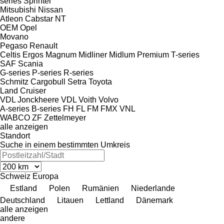
series
Sprinter
Mitsubishi
Nissan
Atleon
Cabstar
NT
OEM
Opel
Movano
Pegaso
Renault
Celtis
Ergos
Magnum
Midliner
Midlum
Premium
T-series
SAF
Scania
G-series
P-series
R-series
Schmitz Cargobull
Setra
Toyota
Land Cruiser
VDL Jonckheere
VDL
Voith
Volvo
A-series
B-series
FH
FL
FM
FMX
VNL
WABCO
ZF
Zettelmeyer
alle anzeigen
Standort
Suche in einem bestimmten Umkreis
Schweiz
Europa
Estland
Polen
Rumänien
Niederlande
Deutschland
Litauen
Lettland
Dänemark
alle anzeigen
andere