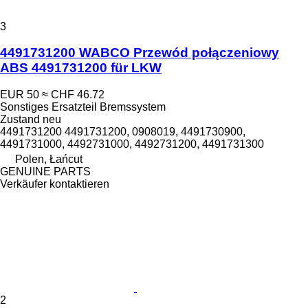
3
4491731200 WABCO Przewód połączeniowy
ABS 4491731200 für LKW
EUR 50
≈ CHF 46.72
Sonstiges Ersatzteil Bremssystem
Zustand
neu
4491731200 4491731200, 0908019, 4491730900,
4491731000, 4492731000, 4492731200, 4491731300
Polen, Łańcut
GENUINE PARTS
Verkäufer kontaktieren
2