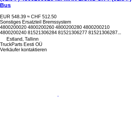
Bus
EUR 548.39
≈ CHF 512.50
Sonstiges Ersatzteil Bremssystem
4800200020 4800200260 4800200280 4800200210
4800200240 81521306284 81521306277 81521306287...
Estland, Tallinn
TruckParts Eesti OÜ
Verkäufer kontaktieren