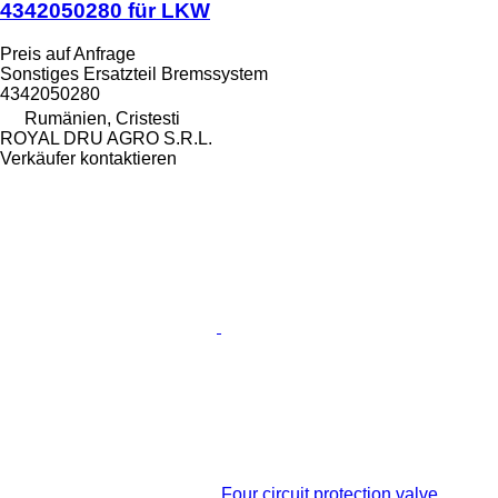
4342050280 für LKW
Preis auf Anfrage
Sonstiges Ersatzteil Bremssystem
4342050280
Rumänien, Cristesti
ROYAL DRU AGRO S.R.L.
Verkäufer kontaktieren
Four circuit protection valve