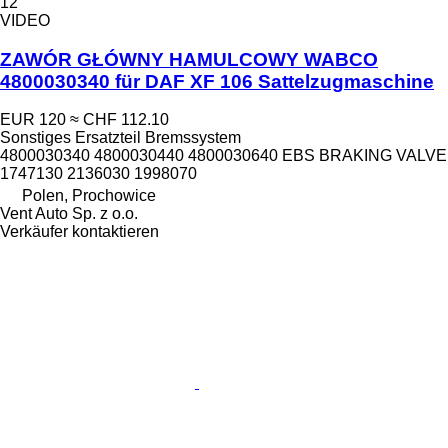
12
VIDEO
ZAWÓR GŁÓWNY HAMULCOWY WABCO
4800030340 für DAF XF 106 Sattelzugmaschine
EUR 120
≈ CHF 112.10
Sonstiges Ersatzteil Bremssystem
4800030340 4800030440 4800030640 EBS BRAKING VALVE
1747130 2136030 1998070
Polen, Prochowice
Vent Auto Sp. z o.o.
Verkäufer kontaktieren