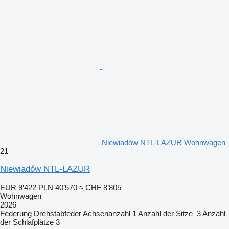
Niewiadów NTL-LAZUR Wohnwagen
21
Niewiadów NTL-LAZUR
EUR 9’422
PLN 40’570
≈ CHF 8’805
Wohnwagen
2026
Federung
Drehstabfeder
Achsenanzahl
1
Anzahl der Sitze
3
Anzahl
der Schlafplätze
3