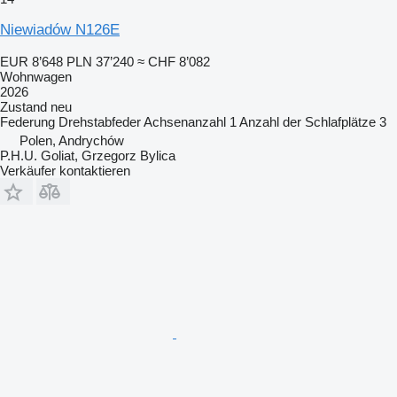
Niewiadów N126E
EUR 8’648
PLN 37’240
≈ CHF 8’082
Wohnwagen
2026
Zustand
neu
Federung
Drehstabfeder
Achsenanzahl
1
Anzahl der Schlafplätze
3
Polen, Andrychów
P.H.U. Goliat, Grzegorz Bylica
Verkäufer kontaktieren