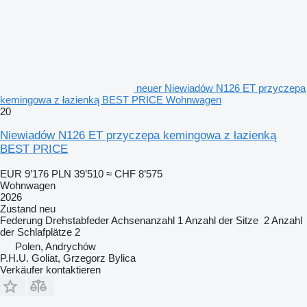
neuer Niewiadów N126 ET przyczepa
kemingowa z łazienką BEST PRICE Wohnwagen
20
Niewiadów N126 ET przyczepa kemingowa z łazienką
BEST PRICE
EUR 9’176
PLN 39’510
≈ CHF 8’575
Wohnwagen
2026
Zustand
neu
Federung
Drehstabfeder
Achsenanzahl
1
Anzahl der Sitze
2
Anzahl
der Schlafplätze
2
Polen, Andrychów
P.H.U. Goliat, Grzegorz Bylica
Verkäufer kontaktieren