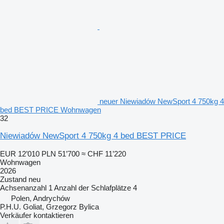
neuer Niewiadów NewSport 4 750kg 4
bed BEST PRICE Wohnwagen
32
Niewiadów NewSport 4 750kg 4 bed BEST PRICE
EUR 12’010
PLN 51’700
≈ CHF 11’220
Wohnwagen
2026
Zustand
neu
Achsenanzahl
1
Anzahl der Schlafplätze
4
Polen, Andrychów
P.H.U. Goliat, Grzegorz Bylica
Verkäufer kontaktieren