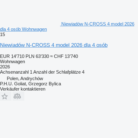
Niewiadów N-CROSS 4 model 2026
dla 4 osób Wohnwagen
15
Niewiadów N-CROSS 4 model 2026 dla 4 osób
EUR 14’710
PLN 63’330
≈ CHF 13’740
Wohnwagen
2026
Achsenanzahl
1
Anzahl der Schlafplätze
4
Polen, Andrychów
P.H.U. Goliat, Grzegorz Bylica
Verkäufer kontaktieren