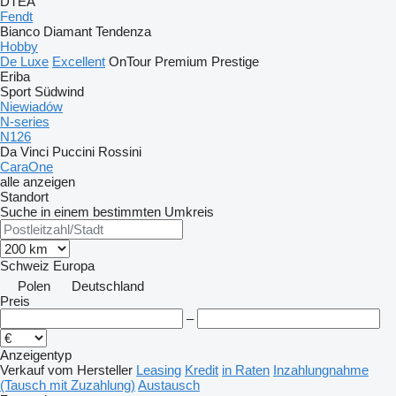
DTEA
Fendt
Bianco
Diamant
Tendenza
Hobby
De Luxe
Excellent
OnTour
Premium
Prestige
Eriba
Sport
Südwind
Niewiadów
N-series
N126
Da Vinci
Puccini
Rossini
CaraOne
alle anzeigen
Standort
Suche in einem bestimmten Umkreis
Schweiz
Europa
Polen
Deutschland
Preis
–
Anzeigentyp
Verkauf
vom Hersteller
Leasing
Kredit
in Raten
Inzahlungnahme
(Tausch mit Zuzahlung)
Austausch