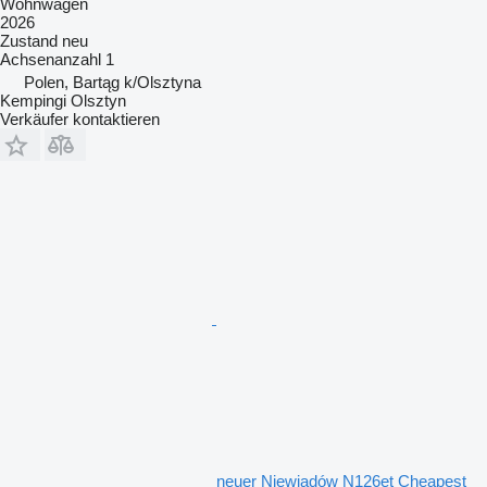
Wohnwagen
2026
Zustand
neu
Achsenanzahl
1
Polen, Bartąg k/Olsztyna
Kempingi Olsztyn
Verkäufer kontaktieren
neuer Niewiadów N126et Cheapest