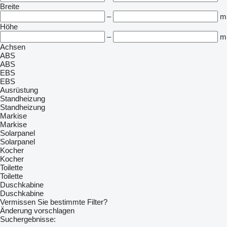
Breite
–
m
Höhe
–
m
Achsen
ABS
ABS
EBS
EBS
Ausrüstung
Standheizung
Standheizung
Markise
Markise
Solarpanel
Solarpanel
Kocher
Kocher
Toilette
Toilette
Duschkabine
Duschkabine
Vermissen Sie bestimmte Filter?
Änderung vorschlagen
Suchergebnisse: