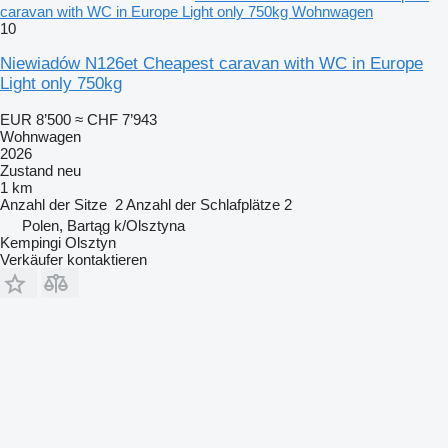
caravan with WC in Europe Light only 750kg Wohnwagen
10
Niewiadów N126et Cheapest caravan with WC in Europe
Light only 750kg
EUR 8’500
≈ CHF 7’943
Wohnwagen
2026
Zustand
neu
1 km
Anzahl der Sitze
2
Anzahl der Schlafplätze
2
Polen, Bartąg k/Olsztyna
Kempingi Olsztyn
Verkäufer kontaktieren