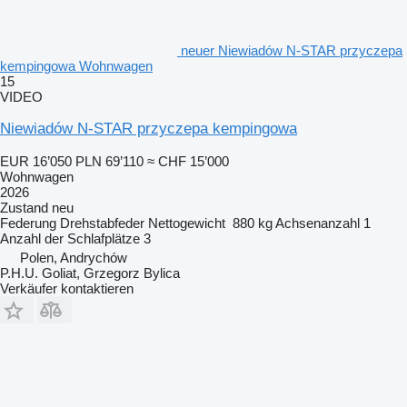
neuer Niewiadów N-STAR przyczepa
kempingowa Wohnwagen
15
VIDEO
Niewiadów N-STAR przyczepa kempingowa
EUR 16’050
PLN 69’110
≈ CHF 15’000
Wohnwagen
2026
Zustand
neu
Federung
Drehstabfeder
Nettogewicht
880 kg
Achsenanzahl
1
Anzahl der Schlafplätze
3
Polen, Andrychów
P.H.U. Goliat, Grzegorz Bylica
Verkäufer kontaktieren