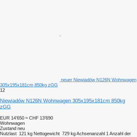
neuer Niewiadów N126N Wohnwagen
305x195x181cm 850kg zGG
12
Niewiadów N126N Wohnwagen 305x195x181cm 850kg
zGG
EUR 14’650
≈ CHF 13’690
Wohnwagen
Zustand
neu
Nutzlast
121 kg
Nettogewicht
729 kg
Achsenanzahl
1
Anzahl der